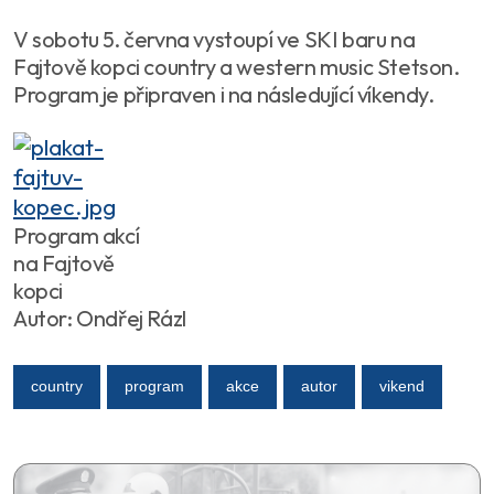
V sobotu 5. června vystoupí ve SKI baru na
Fajtově kopci country a western music Stetson.
Program je připraven i na následující víkendy.
Program akcí
na Fajtově
kopci
Autor: Ondřej Rázl
country
program
akce
autor
vikend