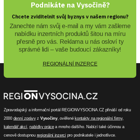
Podnikáte na Vysočině?
Chcete zviditelnit svůj byznys v našem regionu?
Zanechte nám svůj e-mail a my vám zašleme
nabídku inzertních produktů šitou na míru
přesně pro vás. Reklama u nás osloví ty
správné lidi – vaše budoucí zákazníky!
REGIONÁLNÍ INZERCE
Zpravodajský a informační portál REGIONVYSOCINA.CZ přináší od roku
2000
denní zprávy
z
Vysočiny
, ověřené
kontakty na regionální firmy
,
kalendář akcí
,
nabídky práce
a mnoho dalšího. Nabízí také účinnou a
cenově dostupnou
regionální inzerci
pro podnikatele i jednotlivce.