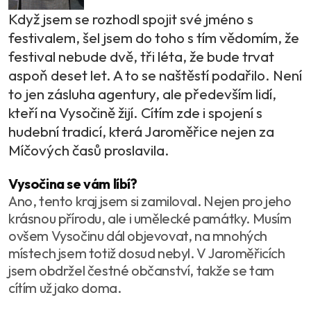
Když jsem se rozhodl spojit své jméno s
festivalem, šel jsem do toho s tím vědomím, že
festival nebude dvě, tři léta, že bude trvat
aspoň deset let. A to se naštěstí podařilo. Není
to jen zásluha agentury, ale především lidí,
kteří na Vysočině žijí. Cítím zde i spojení s
hudební tradicí, která Jaroměřice nejen za
Míčových časů proslavila.
Vysočina se vám líbí?
Ano, tento kraj jsem si zamiloval. Nejen pro jeho
krásnou přírodu, ale i umělecké památky. Musím
ovšem Vysočinu dál objevovat, na mnohých
místech jsem totiž dosud nebyl. V Jaroměřicích
jsem obdržel čestné občanství, takže se tam
cítím už jako doma.