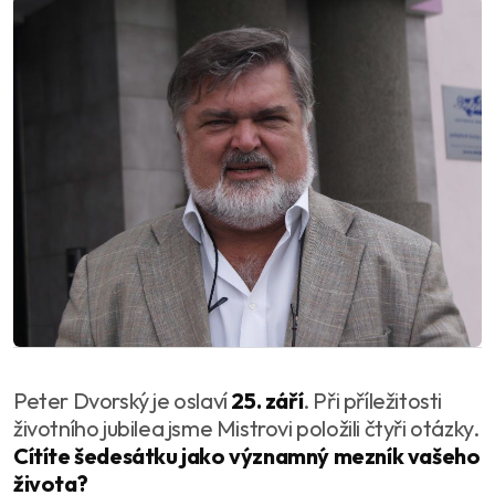
Peter Dvorský je oslaví
25. září
. Při příležitosti
životního jubilea jsme Mistrovi položili čtyři otázky.
Cítíte šedesátku jako významný mezník vašeho
života?