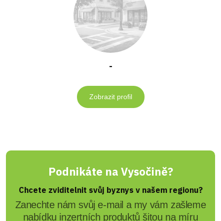
-
Zobrazit profil
Podnikáte na Vysočině?
Chcete zviditelnit svůj byznys v našem regionu?
Zanechte nám svůj e-mail a my vám zašleme
nabídku inzertních produktů šitou na míru