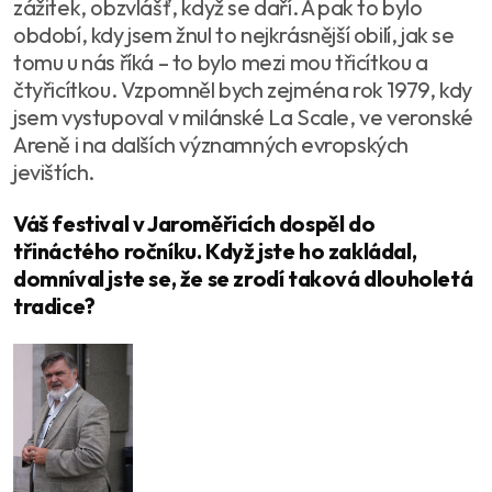
zážitek, obzvlášť, když se daří. A pak to bylo
období, kdy jsem žnul to nejkrásnější obilí, jak se
tomu u nás říká – to bylo mezi mou třicítkou a
čtyřicítkou. Vzpomněl bych zejména rok 1979, kdy
jsem vystupoval v milánské La Scale, ve veronské
Areně i na dalších významných evropských
jevištích.
Váš festival v Jaroměřicích dospěl do
třináctého ročníku. Když jste ho zakládal,
domníval jste se, že se zrodí taková dlouholetá
tradice?