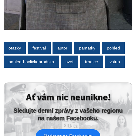
otazky
festival
autor
pamatky
pohled
pohled-havlickobrodsko
svet
tradice
vstup
Ať vám nic neunikne!
Sledujte denní zprávy z vašeho regionu
na našem Facebooku.