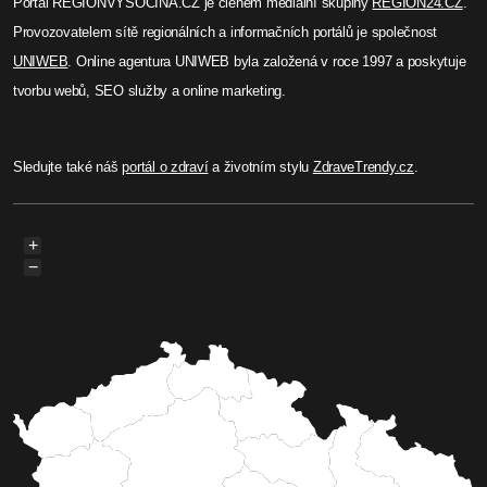
Portál REGIONVYSOCINA.CZ je členem mediální skupiny
REGION24.CZ
.
Provozovatelem sítě regionálních a informačních portálů je společnost
UNIWEB
. Online agentura UNIWEB byla založená v roce 1997 a poskytuje
tvorbu webů, SEO služby a online marketing.
Sledujte také náš
portál o zdraví
a životním stylu
ZdraveTrendy.cz
.
+
−