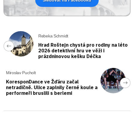
Sledovat na Facebooku
Rebeka Schmidt
Hrad Roštejn chystá pro rodiny na léto
2026 detektivní hru ve věži i
prázdninovou kešku Déčka
Miroslav Pucholt
KoresponDance ve Žďáru začal
netradičně. Ulice zaplnily černé koule a
performeři bruslili s berlemi