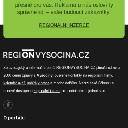
přesně pro vás. Reklama u nás osloví ty
správné lidi – vaše budoucí zákazníky!
REGIONÁLNÍ INZERCE
Zpravodajský a informační portál REGIONVYSOCINA.CZ přináší od roku
2000
denní zprávy
z
Vysočiny
, ověřené
kontakty na regionální firmy
,
kalendář akcí
,
nabídky práce
a mnoho dalšího. Nabízí také účinnou a
cenově dostupnou
regionální inzerci
pro podnikatele i jednotlivce.
O portálu