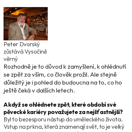
Peter Dvorský
zůstává Vysočině
věrný
Rozhodně je to důvod k zamyšlení, k ohlédnutí
se zpět za vším, co člověk prožil. Ale stejně
důležitý je i pohled do budoucna na to, co ho
ještě čeká v dalších letech.
A když se ohlédnete zpět, které období své
pěvecké kariéry považujete za nejšťastnější?
Byl to bezesporu nástup do uměleckého života.
Vstup na prkna, která znamenají svět, to je velký