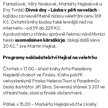
Farkašové, Věry Noskové, Markéty Hejkalové a
Evy Tvrdé)
Divné dny - Láska v pěti novelách
-
každou za neuvěřitelně nízkou veletržní cenu 169
Kč. Ostatní knihy budou také levnější než na
internetu - od 59 do 229 Kč.
A pokud nám u stánku správně řeknou návštěvníci
heslo
suomalainen kärsäkirja
, získají další slevu
20 Kč,“ zve Martin Hejkal.
Programy nakladatelství Hejkal na veletrhu
Čtvrtek v 17.00 - křest knihy Arta Paasilinny
Nejdelší chobot ve Finsku. Knihu pokřtí
velvyslankyně Finska Helena Tuuri a Paasilinnův
český ilustrátor Jiří Slíva. Severský stánek S 201 ve
střední hale, sloní a finské občerstvení.
Pátek v 15.00 - Markéta Hejkalová čte z knihy