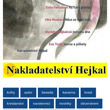
knihy
autor
beseda
kavarna
krest
krestanstvi
navstevnici
novinky
obcerstveni