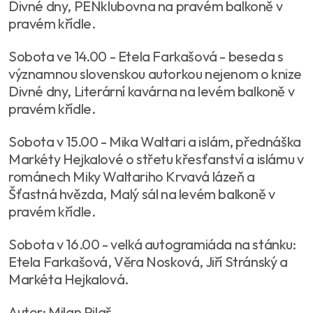
Divné dny, PENklubovna na pravém balkoně v
pravém křídle.
Sobota ve 14.00 - Etela Farkašová - beseda s
významnou slovenskou autorkou nejenom o knize
Divné dny, Literární kavárna na levém balkoně v
pravém křídle.
Sobota v 15.00 - Mika Waltari a islám, přednáška
Markéty Hejkalové o střetu křesťanství a islámu v
románech Miky Waltariho Krvavá lázeň a
Šťastná hvězda, Malý sál na levém balkoně v
pravém křídle.
Sobota v 16.00 - velká autogramiáda na stánku:
Etela Farkašová, Věra Nosková, Jiří Stránský a
Markéta Hejkalová.
Autor: Milan Pilař