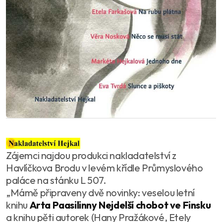
Zájemci najdou produkci nakladatelství z
Havlíčkova Brodu v levém křídle Průmyslového
paláce na stánku L 507.
„Mámě připraveny dvě novinky: veselou letní
knihu
Arta Paasilinny Nejdelší chobot ve Finsku
a knihu pěti autorek (Hany Pražákové, Etely