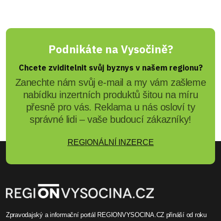
Podnikáte na Vysočině?
Chcete zviditelnit svůj byznys v našem regionu?
Zanechte nám svůj e-mail a my vám zašleme
nabídku inzertních produktů šitou na míru
přesně pro vás. Reklama u nás osloví ty
správné lidi – vaše budoucí zákazníky!
REGIONÁLNÍ INZERCE
Zpravodajský a informační portál REGIONVYSOCINA.CZ přináší od roku