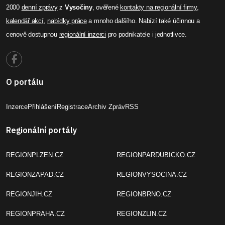
2000
denní zprávy
z
Vysočiny
, ověřené
kontakty na regionální firmy
,
kalendář akcí
,
nabídky práce
a mnoho dalšího. Nabízí také účinnou a
cenově dostupnou
regionální inzerci
pro podnikatele i jednotlivce.
O portálu
Inzerce
Přihlášení
Registrace
Archiv Zpráv
RSS
Regionální portály
REGIONPLZEN.CZ
REGIONPARDUBICKO.CZ
REGIONZAPAD.CZ
REGIONVYSOCINA.CZ
REGIONJIH.CZ
REGIONBRNO.CZ
REGIONPRAHA.CZ
REGIONZLIN.CZ