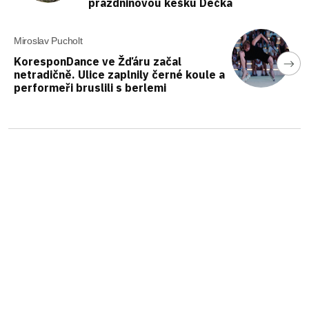
prázdninovou kešku Déčka
Miroslav Pucholt
KoresponDance ve Žďáru začal
netradičně. Ulice zaplnily černé koule a
performeři bruslili s berlemi