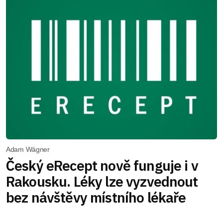
Adam Wágner
Český eRecept nově funguje i v
Rakousku. Léky lze vyzvednout
bez návštěvy místního lékaře