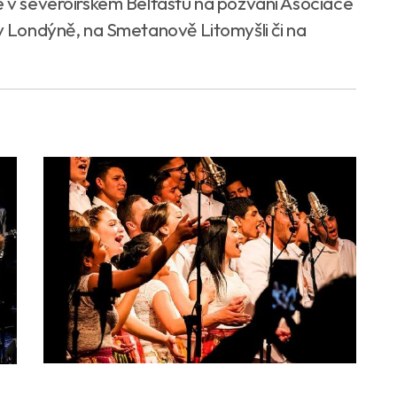
né v severoirském Belfastu na pozvání Asociace
 v Londýně, na Smetanově Litomyšli či na