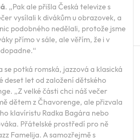
vá
. „Pak ale přišla Česká televize s
ečer vysílali k divákům u obrazovek, a
 nic podobného nedělali, protože jsme
áky přímo v sále, ale věřím, že i v
ě dopadne.“
 se potká romská, jazzová a klasická
 deset let od založení dětského
. „Z velké části chci náš večer
ě dětem z Čhavorenge, ale přizvala
ho klavíristu Radka Bagára nebo
váka. Přátelské prostředí pro ně
azz Famelija. A samozřejmě s