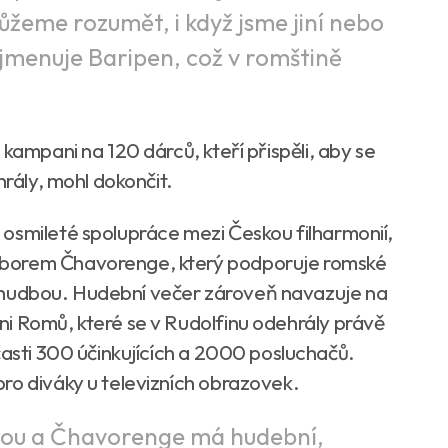
ůžeme rozumět, i když jsme jiní nebo
 jmenuje Baripen, což v romštině
kampani na 120 dárců, kteří přispěli, aby se
hrály, mohl dokončit.
osmileté spolupráce mezi Českou filharmonií,
sborem Čhavorenge, který podporuje romské
 za hudbou. Hudební večer zároveň navazuje na
i Romů, které se v Rudolfinu odehrály právě
časti 300 účinkujících a 2000 posluchačů.
ro diváky u televizních obrazovek.
ovou a Čhavorenge má hudební,