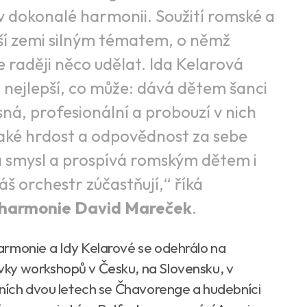
 v dokonalé harmonii. Soužití romské a
ší zemi silným tématem, o němž
le raději něco udělat. Ida Kelarová
 nejlepší, co může: dává dětem šanci
ísná, profesionální a probouzí v nich
také hrdost a odpovědnost za sebe
á smysl a prospívá romským dětem i
áš orchestr zúčastňují,“ říká
filharmonie David Mareček
.
armonie a Idy Kelarové se odehrálo na
ky workshopů v Česku, na Slovensku, v
dních dvou letech se Čhavorenge a hudebníci