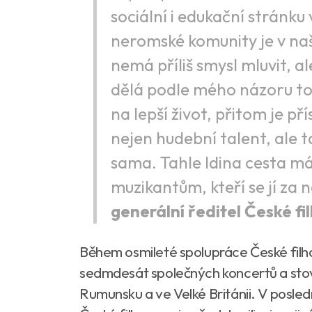
sociální i edukační stránku
neromské komunity je v na
nemá příliš smysl mluvit, a
dělá podle mého názoru to
na lepší život, přitom je př
nejen hudební talent, ale 
sama. Tahle Idina cesta m
muzikantům, kteří se jí za n
generální ředitel České 
Během osmileté spolupráce České filh
sedmdesát společných koncertů a stov
Rumunsku a ve Velké Británii. V posle