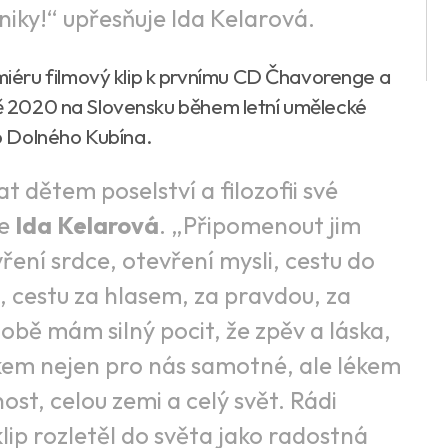
niky!“ upřesňuje Ida Kelarová.
iéru filmový klip k prvnímu CD Čhavorenge a
étě 2020 na Slovensku během letní umělecké
o Dolného Kubína.
t dětem poselství a filozofii své
je
Ida Kelarová
. „Připomenout jim
ení srdce, otevření mysli, cestu do
 cestu za hlasem, za pravdou, za
obě mám silný pocit, že zpěv a láska,
lékem nejen pro nás samotné, ale lékem
nost, celou zemi a celý svět. Rádi
lip rozletěl do světa jako radostná