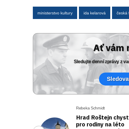
ministerstvo kultury
ida kelarová
česká 
Ať vám 
Sledujte denní zprávy z 
Sledova
Rebeka Schmidt
Hrad Roštejn chys
pro rodiny na léto