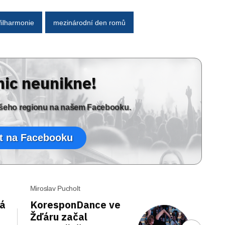
filharmonie
mezinárodní den romů
nic neunikne!
vašeho regionu na našem Facebooku.
t na Facebooku
Miroslav Pucholt
tá
KoresponDance ve
Žďáru začal