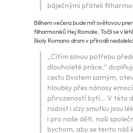
báječnými přáteli filharmo
Během večera bude mít světovou prem
filharmoniků Hej Romale. Točil se v l
školy Romano drom v přírodě nedalek
„Cítím silnou potřebu předa
dlouholeté práce,“ doplňu
cestu životem samým, otevř
hloubky přes nánosy emocí,
přirozeností bytí… V této d
radost i slzy smutku jsou 
i pro naše děti, naši společ
bychom, aby se tento náš k