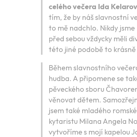
celého večera Ida Kelaro
tím, že by náš slavnostní v
to mě nadchlo. Nikdy jsme
před sebou vždycky měli div
této jiné podobě to krásn
Během slavnostního večera
hudba. A připomene se také
pěveckého sboru Čhavorenge
věnovat dětem. Samozřejm
jsem také mladého romské
kytaristu Milana Angela No
vytvoříme s mojí kapelou J