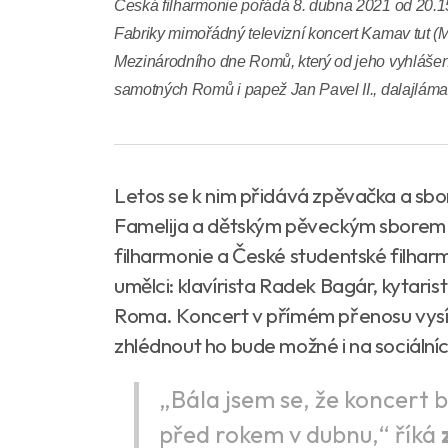
Česká filharmonie pořádá 8. dubna 2021 od 20.15
Fabriky mimořádný televizní koncert Kamav tut (Milu
Mezinárodního dne Romů, který od jeho vyhlášen
samotných Romů i papež Jan Pavel II., dalajlám
Letos se k nim přidává zpěvačka a sbo
Famelija a dětským pěveckým sborem 
filharmonie a České studentské filhar
umělci: klavírista Radek Bagár, kytari
Roma. Koncert v přímém přenosu vysíl
zhlédnout ho bude možné i na sociálníc
„Bála jsem se, že koncert 
před rokem v dubnu,“ říká