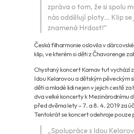
zpráva o tom, že si spolu m
nás oddělují ploty… Klip se
znamená Hrdost!“
Česká filharmonie oslovila v dárcovské 
klip, ve kterém si děti z Čhavorenge za
Chystaný koncert Kamav tut vychází z 
Idou Kelarovou a dětským pěveckým 
děti a mladé lidi nejen v jejich cestě
dva velké koncerty k Mezinárodnímu dn
před dvěma lety – 7. a 8. 4. 2019 za ú
Tentokrát se koncert odehraje pouze p
„Spolupráce s Idou Kelar