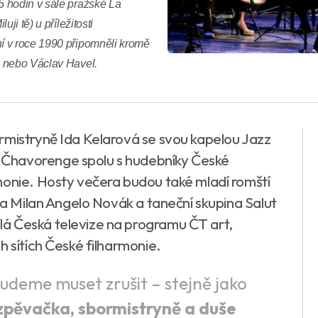
 hodin v sále pražské La
ji tě) u příležitosti
í v roce 1990 připomněli kromě
a nebo Václav Havel.
rmistryně Ida Kelarová se svou kapelou Jazz
Čhavorenge spolu s hudebníky České
monie. Hosty večera budou také mladí romští
sta Milan Angelo Novák a taneční skupina Salut
á Česká televize na programu ČT art,
h sítích České filharmonie.
budeme muset zrušit – stejně jako
zpěvačka, sbormistryně a duše