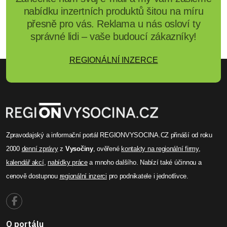
nabídku inzertních produktů šitou na míru
přesně pro vás. Reklama u nás osloví ty
správné lidi – vaše budoucí zákazníky!
REGIONÁLNÍ INZERCE
Zpravodajský a informační portál REGIONVYSOCINA.CZ přináší od roku
2000
denní zprávy
z
Vysočiny
, ověřené
kontakty na regionální firmy
,
kalendář akcí
,
nabídky práce
a mnoho dalšího. Nabízí také účinnou a
cenově dostupnou
regionální inzerci
pro podnikatele i jednotlivce.
O portálu