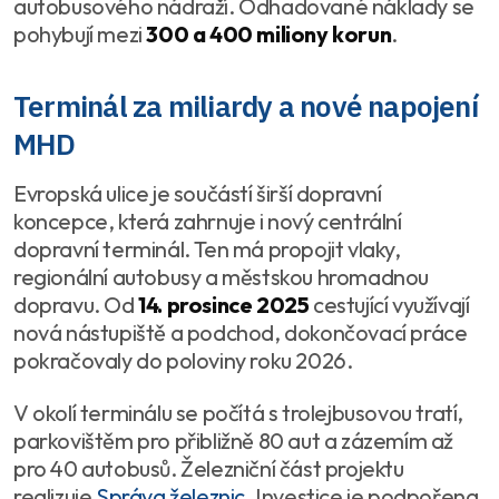
autobusového nádraží. Odhadované náklady se
pohybují mezi
300 a 400 miliony korun
.
Terminál za miliardy a nové napojení
MHD
Evropská ulice je součástí širší dopravní
koncepce, která zahrnuje i nový centrální
dopravní terminál. Ten má propojit vlaky,
regionální autobusy a městskou hromadnou
dopravu. Od
14. prosince 2025
cestující využívají
nová nástupiště a podchod, dokončovací práce
pokračovaly do poloviny roku 2026.
V okolí terminálu se počítá s trolejbusovou tratí,
parkovištěm pro přibližně 80 aut a zázemím až
pro 40 autobusů. Železniční část projektu
realizuje
Správa železnic
. Investice je podpořena