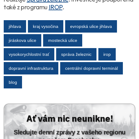
také z programu
IROP
.
jihlava
kraj vysočina
evropská ulice jihlava
jiráskova ulice
mostecká ulice
vysokorychlostní trať
správa železnic
irop
dopravní infrastruktura
centrální dopravní terminál
blog
Ať vám nic neunikne!
Sledujte denní zprávy z vašeho regionu