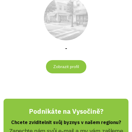
-
Zobrazit profil
Podnikáte na Vysočině?
Chcete zviditelnit svůj byznys v našem regionu?
Zanechte nám svůj e-mail a my vám zašleme