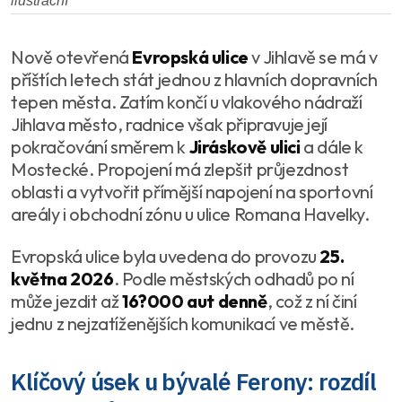
ilustrační
Nově otevřená
Evropská ulice
v Jihlavě se má v
příštích letech stát jednou z hlavních dopravních
tepen města. Zatím končí u vlakového nádraží
Jihlava město, radnice však připravuje její
pokračování směrem k
Jiráskově ulici
a dále k
Mostecké. Propojení má zlepšit průjezdnost
oblasti a vytvořit přímější napojení na sportovní
areály i obchodní zónu u ulice Romana Havelky.
Evropská ulice byla uvedena do provozu
25.
května 2026
. Podle městských odhadů po ní
může jezdit až
16?000 aut denně
, což z ní činí
jednu z nejzatíženějších komunikací ve městě.
Klíčový úsek u bývalé Ferony: rozdíl