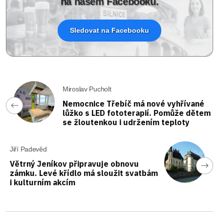
na našem Facebooku.
Sledovat na Facebooku
Miroslav Pucholt
Nemocnice Třebíč má nové vyhřívané
lůžko s LED fototerapií. Pomůže dětem
se žloutenkou i udržením teploty
Jiří Padevěd
Větrný Jeníkov připravuje obnovu
zámku. Levé křídlo má sloužit svatbám
i kulturním akcím