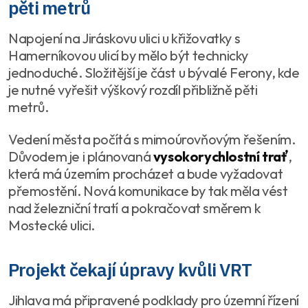
pěti metrů
Napojení na Jiráskovu ulici u křižovatky s
Hamerníkovou ulicí by mělo být technicky
jednoduché. Složitější je část u bývalé Ferony, kde
je nutné vyřešit výškový rozdíl přibližně pěti
metrů.
Vedení města počítá s mimoúrovňovým řešením.
Důvodem je i plánovaná
vysokorychlostní trať
,
která má územím procházet a bude vyžadovat
přemostění. Nová komunikace by tak měla vést
nad železniční tratí a pokračovat směrem k
Mostecké ulici.
Projekt čekají úpravy kvůli VRT
Jihlava má připravené podklady pro územní řízení