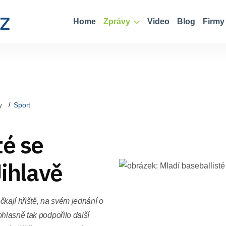
Home
Zprávy
Video
Blog
Firmy
y
Sport
té se
Jihlavě
čkají hřiště, na svém jednání o
hlasně tak podpořilo další