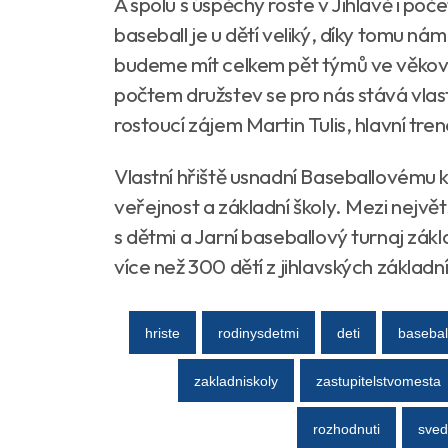
A spolu s úspěchy roste v Jihlavě i poče
baseball je u dětí veliký, díky tomu ná
budeme mít celkem pět týmů ve věkovýc
počtem družstev se pro nás stává vlastn
rostoucí zájem Martin Tulis, hlavní tre
Vlastní hřiště usnadní Baseballovému k
veřejnost a základní školy. Mezi nejvě
s dětmi a Jarní baseballový turnaj zákl
více než 300 dětí z jihlavských základn
hriste
rodinysdetmi
deti
basebal
zakladniskoly
zastupitelstvomesta
rozhodnuti
sved