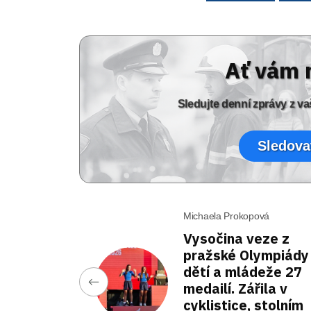
Ať vám 
Sledujte denní zprávy z 
Sledova
Michaela Prokopová
Vysočina veze z
pražské Olympiády
dětí a mládeže 27
medailí. Zářila v
cyklistice, stolním