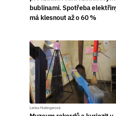
bublinami. Spotřeba elektřin
má klesnout až o 60 %
Lenka Hubingerová
Muzeum rekordů a kuriozit v