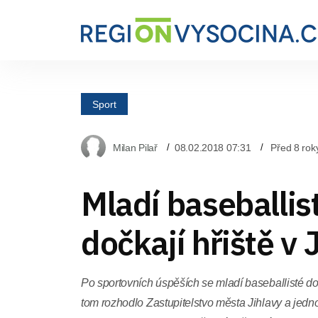
Sport
Milan Pilař
08.02.2018 07:31
Před 8 rok
Mladí baseballis
dočkají hřiště v 
Po sportovních úspěších se mladí baseballisté do
tom rozhodlo Zastupitelstvo města Jihlavy a jedno