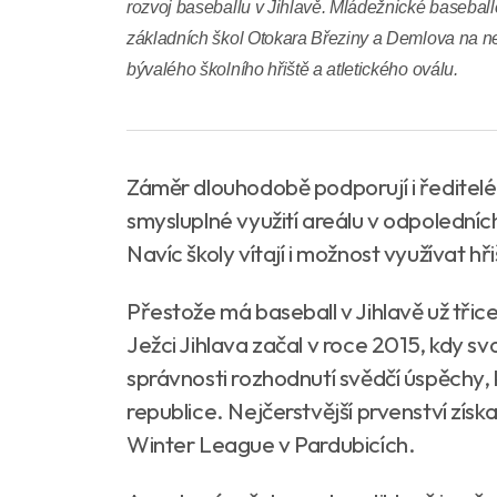
rozvoj baseballu v Jihlavě. Mládežnické baseball
základních škol Otokara Březiny a Demlova na n
bývalého školního hřiště a atletického oválu.
Záměr dlouhodobě podporují i ředitelé ob
smysluplné využití areálu v odpoledních
Navíc školy vítají i možnost využívat hři
Přestože má baseball v Jihlavě už třic
Ježci Jihlava začal v roce 2015, kdy sv
správnosti rozhodnutí svědčí úspěchy, k
republice. Nejčerstvější prvenství získ
Winter League v Pardubicích.