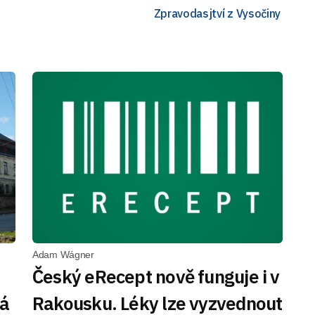
Zpravodasjtví z Vysočiny
Adam Wágner
Český eRecept nově funguje i v
má
Rakousku. Léky lze vyzvednout