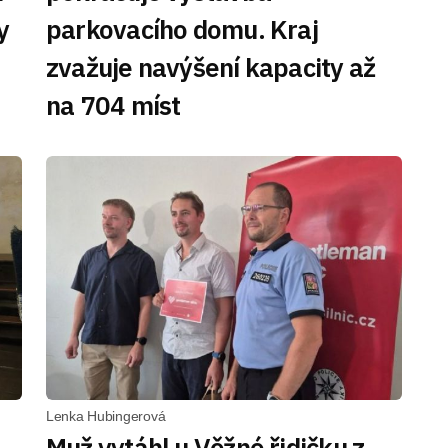
y
parkovacího domu. Kraj
zvažuje navýšení kapacity až
na 704 míst
Lenka Hubingerová
Muž vytáhl u Věžné řidičku z