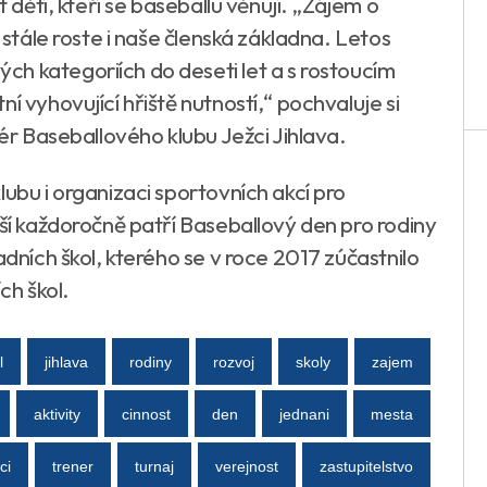
t dětí, kteří se baseballu věnují. „Zájem o
m stále roste i naše členská základna. Letos
h kategoriích do deseti let a s rostoucím
í vyhovující hřiště nutností,“ pochvaluje si
nér Baseballového klubu Ježci Jihlava.
lubu i organizaci sportovních akcí pro
tší každoročně patří Baseballový den pro rodiny
adních škol, kterého se v roce 2017 zúčastnilo
ích škol.
l
jihlava
rodiny
rozvoj
skoly
zajem
aktivity
cinnost
den
jednani
mesta
ci
trener
turnaj
verejnost
zastupitelstvo