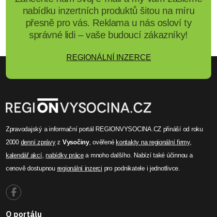
nabídku inzertních produktů šitou na míru
přesně pro vás. Reklama u nás osloví ty
správné lidi – vaše budoucí zákazníky!
REGIONÁLNÍ INZERCE
Zpravodajský a informační portál REGIONVYSOCINA.CZ přináší od roku
2000
denní zprávy
z
Vysočiny
, ověřené
kontakty na regionální firmy
,
kalendář akcí
,
nabídky práce
a mnoho dalšího. Nabízí také účinnou a
cenově dostupnou
regionální inzerci
pro podnikatele i jednotlivce.
O portálu