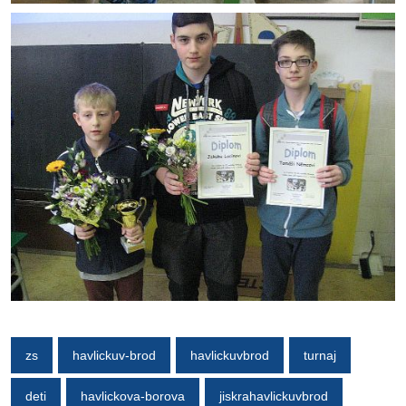
zs
havlickuv-brod
havlickuvbrod
turnaj
deti
havlickova-borova
jiskrahavlickuvbrod