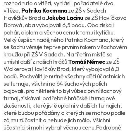
rozhodnuto o vítězi, vyhlásili pořadatelé dva
vítěze,
Patrika Kocmana
ze ZŠ v Sadech
Havlíčkův Brod a
Jakuba Lacinu
ze ZŠ Havlíčkova
Borová, oba vybojovali 6,5 bodu. Oba získali
pohár, diplom a věcnou cenu k tomu i kytičku.
Velký úspěch nadějného Patrika Kocmana, který
se šachu věnuje teprve prvním rokem v šachovém
kroužku při ZŠ V Sadech. Na třetím místě se
umístil další z našich hráčů
Tomáš Němec
ze ZŠ
Wolkerova Havlíčkův Brod, který vybojoval 6,0
bodů. Pochválit je nutné všechny děti účastnících
se turnaje, všichni na 64 šachových polích
bojovali, pro některé to byl vůbec první šachový
turnaj, získávali potřebné hráčské i turnajové
zkušenosti, které jistě uplatní v dalších turnajích,
které budou pořádány a kterých se mohou podle
zájmu zúčastnit a nebude jich málo. Všichni
účastníci si mohli vybrat věcnou cenu.Podrobné