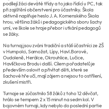
podílejí žáci deváté třídy a to jako řídící u PC, tak
při zajištění občerstvení pro účastníky. Škola
aktivně naplňuje heslo J. A. Komenského Škola
hrou, většina žáků i pedagogického sboru šachy
umí, ve škole se hraje přebor i utkání pedagogů
se žáky.
Na turnaj jsou zváni tradiční a stálí účastníci ze ZŠ
v Humpolci, Samožat, Lípy, Havl.Borové,
Oudoleně, Herálce, Okrouhlice, Lučice,
Havlíčkova Brodu i další. Cílem pořadatelů je
především oslovit a přivítat děti, které se
šachové hře učí, mají zájem a nejsou to ostřílení,
zkušení mistři.
Turnaje se zúčastnilo 58 žáků z toho 12 děvčat,
hrálo se tempem 2 x 15 minut na sedm kol. V
bojovném turnaji, kdy nebylo do poslední partie