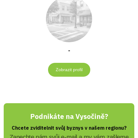
-
Zobrazit profil
Podnikáte na Vysočině?
Chcete zviditelnit svůj byznys v našem regionu?
Zanechte nám svůj e-mail a my vám zašleme