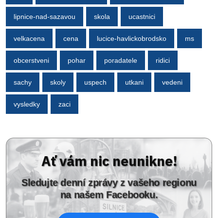
lipnice-nad-sazavou
skola
ucastnici
velkacena
cena
lucice-havlickobrodsko
ms
obcerstveni
pohar
poradatele
ridici
sachy
skoly
uspech
utkani
vedeni
vysledky
zaci
Ať vám nic neunikne!
Sledujte denní zprávy z vašeho regionu
na našem Facebooku.