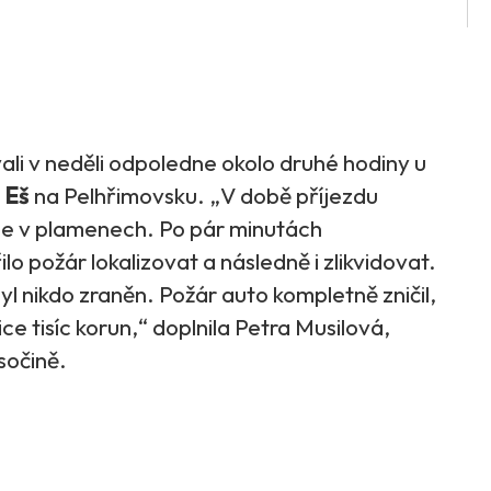
vali v neděli odpoledne okolo druhé hodiny u
i
Eš
na Pelhřimovsku. „V době příjezdu
ne v plamenech. Po pár minutách
lo požár lokalizovat a následně i zlikvidovat.
 nikdo zraněn. Požár auto kompletně zničil,
ce tisíc korun,“ doplnila Petra Musilová,
sočině.