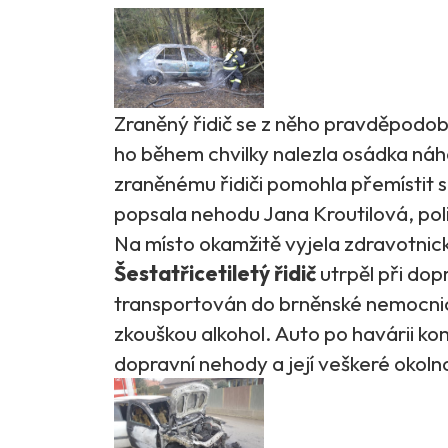
Zraněný řidič se z něho pravděpodo
ho během chvilky nalezla osádka náh
zraněnému řidiči pomohla přemístit 
popsala nehodu Jana Kroutilová, poli
Na místo okamžitě vyjela zdravotnická
Šestatřicetiletý řidič
utrpěl při dop
transportován do brněnské nemocnice
zkouškou alkohol. Auto po havárii komp
dopravní nehody a její veškeré okolno