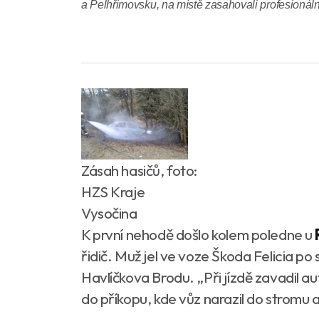
a Pelhřimovsku, na místě zasahovali profesionáln
Zásah hasičů, foto:
HZS Kraje
Vysočina
K první nehodě došlo kolem poledne u
řidič. Muž jel ve voze Škoda Felicia po s
Havlíčkova Brodu. „Při jízdě zavadil a
do příkopu, kde vůz narazil do stromu 