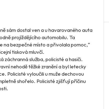
bně sám dostal ven a u havarovaného auta
odně projíždějícího automobilu. Ta
se na bezpečné místo a přivolala pomoc,“
cejní tisková mluvčí.
 záchranná služba, policisté a hasiči.
ravní nehodě těžké zranění a byl letecky
. Policisté vyloučili u muže dechovou
letně shořelo. Policisté zjišťují příčinu
sti.