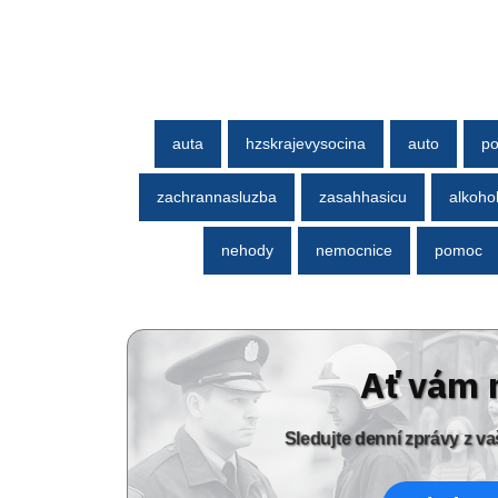
auta
hzskrajevysocina
auto
po
zachrannasluzba
zasahhasicu
alkoho
nehody
nemocnice
pomoc
Ať vám 
Sledujte denní zprávy z 