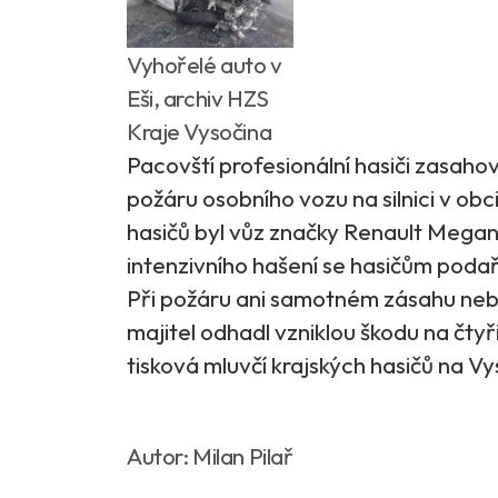
Vyhořelé auto v
Eši, archiv HZS
Kraje Vysočina
Pacovští profesionální hasiči zasaho
požáru osobního vozu na silnici v obc
hasičů byl vůz značky Renault Mega
intenzivního hašení se hasičům podaři
Při požáru ani samotném zásahu nebyl
majitel odhadl vzniklou škodu na čtyři
tisková mluvčí krajských hasičů na Vy
Autor: Milan Pilař