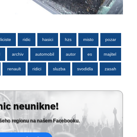
liciste
ridic
hasici
hzs
misto
pozar
l
archiv
automobil
autor
es
majitel
renault
ridici
sluzba
svodidla
zasah
nic neunikne!
vašeho regionu na našem Facebooku.