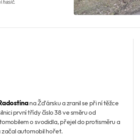
í hasič.
Radostína
na Žďársku a zranil se při ní těžce
ilnici první třídy číslo 38 ve směru od
utomobilem o svodidla, přejel do protisměru a
a začal automobil hořet.