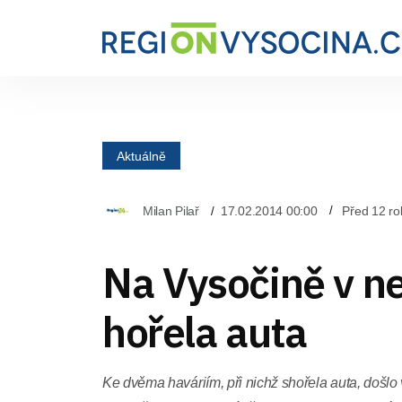
Aktuálně
Milan Pilař
17.02.2014 00:00
Před 12 ro
Na Vysočině v ne
hořela auta
Ke dvěma haváriím, při nichž shořela auta, došlo