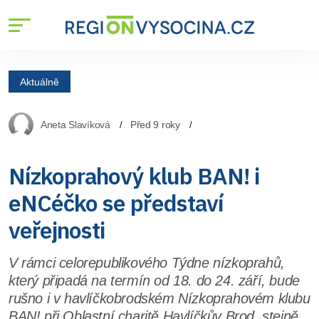
Aktuálně
Aneta Slavíková
Před 9 roky
Nízkoprahový klub BAN! i
eNCéčko se představí
veřejnosti
V rámci celorepublikového Týdne nízkoprahů,
který připadá na termín od 18. do 24. září, bude
rušno i v havlíčkobrodském Nízkoprahovém klubu
BAN! při Oblastní charitě Havlíčkův Brod, stejně