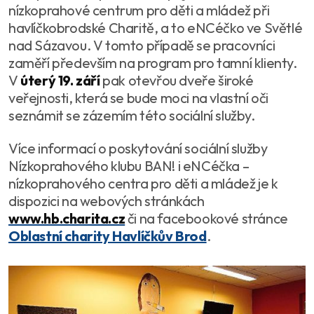
nízkoprahové centrum pro děti a mládež při
havlíčkobrodské Charitě, a to eNCéčko ve Světlé
nad Sázavou. V tomto případě se pracovníci
zaměří především na program pro tamní klienty.
V
úterý 19. září
pak otevřou dveře široké
veřejnosti, která se bude moci na vlastní oči
seznámit se zázemím této sociální služby.
Více informací o poskytování sociální služby
Nízkoprahového klubu BAN! i eNCéčka –
nízkoprahového centra pro děti a mládež je k
dispozici na webových stránkách
www.hb.charita.cz
či na facebookové stránce
Oblastní charity Havlíčkův Brod
.