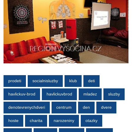
prodeti
socialnisluzby
klub
deti
havlickuv-brod
havlickuvbrod
mladez
sluzby
denotevrenychdveri
centrum
den
dvere
hoste
charita
narozeniny
otazky