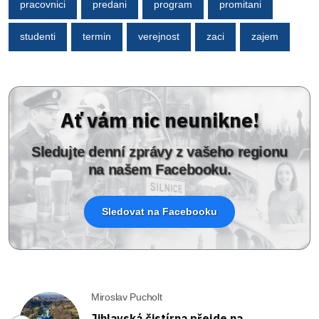
pracovnici
predani
program
promitani
studenti
termin
verejnost
zaci
zajem
Ať vám nic neunikne!
Sledujte denní zprávy z vašeho regionu
na našem Facebooku.
Sledovat na Facebooku
Miroslav Pucholt
Jihlavská čistírna přejde na