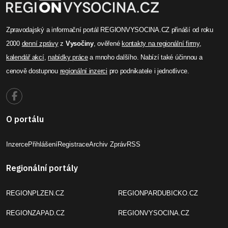
Zpravodajský a informační portál REGIONVYSOCINA.CZ přináší od roku
2000
denní zprávy
z
Vysočiny
, ověřené
kontakty na regionální firmy
,
kalendář akcí
,
nabídky práce
a mnoho dalšího. Nabízí také účinnou a
cenově dostupnou
regionální inzerci
pro podnikatele i jednotlivce.
O portálu
Inzerce
Přihlášení
Registrace
Archiv Zpráv
RSS
Regionální portály
REGIONPLZEN.CZ
REGIONPARDUBICKO.CZ
REGIONZAPAD.CZ
REGIONVYSOCINA.CZ