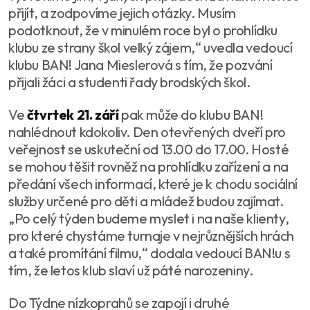
přijít, a zodpovíme jejich otázky. Musím
podotknout, že v minulém roce byl o prohlídku
klubu ze strany škol velký zájem,“ uvedla vedoucí
klubu BAN! Jana Mieslerová s tím, že pozvání
přijali žáci a studenti řady brodských škol.
Ve
čtvrtek 21. září
pak může do klubu BAN!
nahlédnout kdokoliv. Den otevřených dveří pro
veřejnost se uskuteční od 13.00 do 17.00. Hosté
se mohou těšit rovněž na prohlídku zařízení a na
předání všech informací, které je k chodu sociální
služby určené pro děti a mládež budou zajímat.
„Po celý týden budeme myslet i na naše klienty,
pro které chystáme turnaje v nejrůznějších hrách
a také promítání filmu,“ dodala vedoucí BAN!u s
tím, že letos klub slaví už páté narozeniny.
Do Týdne nízkoprahů se zapojí i druhé