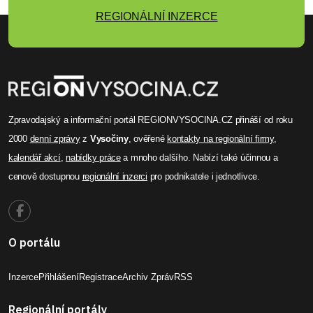
REGIONÁLNÍ INZERCE
Zpravodajský a informační portál REGIONVYSOCINA.CZ přináší od roku
2000
denní zprávy
z
Vysočiny
, ověřené
kontakty na regionální firmy
,
kalendář akcí
,
nabídky práce
a mnoho dalšího. Nabízí také účinnou a
cenově dostupnou
regionální inzerci
pro podnikatele i jednotlivce.
O portálu
Inzerce
Přihlášení
Registrace
Archiv Zpráv
RSS
Regionální portály