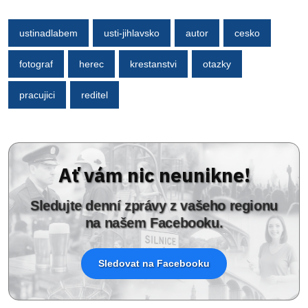
ustinadlabem
usti-jihlavsko
autor
cesko
fotograf
herec
krestanstvi
otazky
pracujici
reditel
Ať vám nic neunikne!
Sledujte denní zprávy z vašeho regionu
na našem Facebooku.
Sledovat na Facebooku