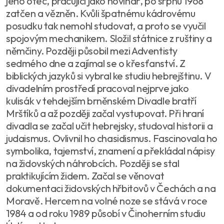
jeho otec, pracující jako novinář, po srpnu 1968
zatčen a vězněn. Kvůli špatnému kádrovému
posudku tak nemohl studovat, a proto se vyučil
spojovým mechanikem. Složil státnice z ruštiny a
němčiny. Později působil mezi Adventisty
sedmého dne a zajímal se o křesťanství. Z
biblických jazyků si vybral ke studiu hebrejštinu. V
divadelním prostředí pracoval nejprve jako
kulisák v tehdejším brněnském Divadle bratří
Mrštíků a až později začal vystupovat. Při hraní
divadla se začal učit hebrejsky, studoval historii a
judaismus. Ovlivnil ho chasidismus. Fascinovala ho
symbolika, tajemství, znamení a překládal nápisy
na židovských náhrobcích. Později se stal
praktikujícím židem. Začal se věnovat
dokumentaci židovských hřbitovů v Čechách a na
Moravě. Hercem na volné noze se stává v roce
1984 a od roku 1989 působí v Činoherním studiu