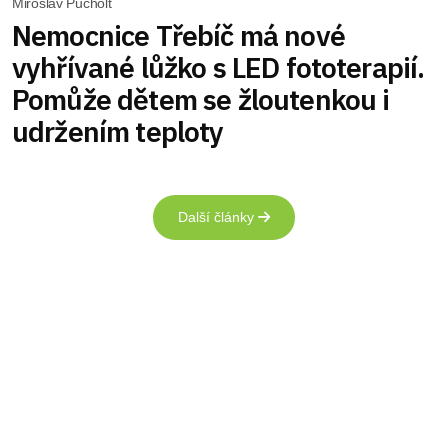
Miroslav Pucholt
Nemocnice Třebíč má nové
vyhřívané lůžko s LED fototerapií.
Pomůže dětem se žloutenkou i
udržením teploty
Další články