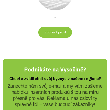
-
Zobrazit profil
Podnikáte na Vysočině?
Chcete zviditelnit svůj byznys v našem regionu?
Zanechte nám svůj e-mail a my vám zašleme
nabídku inzertních produktů šitou na míru
přesně pro vás. Reklama u nás osloví ty
správné lidi – vaše budoucí zákazníky!