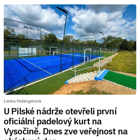
Lenka Hubingerová
U Pilské nádrže otevřeli první
oficiální padelový kurt na
Vysočině. Dnes zve veřejnost na