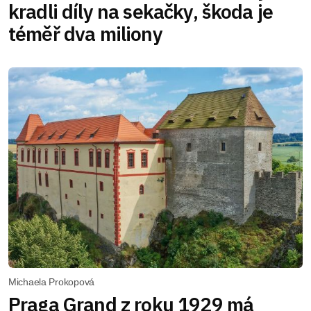
kradli díly na sekačky, škoda je
téměř dva miliony
Michaela Prokopová
Praga Grand z roku 1929 má