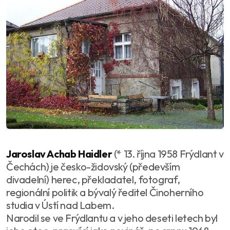
Jaroslav Achab Haidler
(* 13. října 1958 Frýdlant v
Čechách) je česko-židovský (především
divadelní) herec, překladatel, fotograf,
regionální politik a bývalý ředitel Činoherního
studia v Ústí nad Labem.
Narodil se ve Frýdlantu a v jeho deseti letech byl