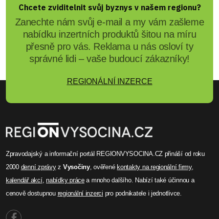
Chcete zviditelnit svůj byznys v našem regionu?
Zanechte nám svůj e-mail a my vám zašleme
nabídku inzertních produktů šitou na míru
přesně pro vás. Reklama u nás osloví ty
správné lidi – vaše budoucí zákazníky!
REGIONÁLNÍ INZERCE
Zpravodajský a informační portál REGIONVYSOCINA.CZ přináší od roku
2000
denní zprávy
z
Vysočiny
, ověřené
kontakty na regionální firmy
,
kalendář akcí
,
nabídky práce
a mnoho dalšího. Nabízí také účinnou a
cenově dostupnou
regionální inzerci
pro podnikatele i jednotlivce.