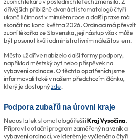
zubních lékařů v posledních letech zmenšila. Z
dřívějších přibližně dvanácti stomatologů čtyři
ukončili činnost v minulém roce a další praxe má
skončit na konci května 2026. Ordinaci má převzít
zubní lékařka ze Slovenska, její nástup však může
být posunut kvůli administrativním náležitostem.
Město už dříve nabízelo další formy podpory,
například městský byt nebo příspěvek na
vybavení ordinace. O těchto opatřeních jsme
informovali také v našem předchozím článku,
který je dostupný
zde
.
Podpora zubařů na úrovni kraje
Nedostatek stomatologů řeší i
Kraj Vysočina
.
Připravil dotační program zaměřený na vznik a
vybavení ordinací, ve kterém je vyčleněno čtyři