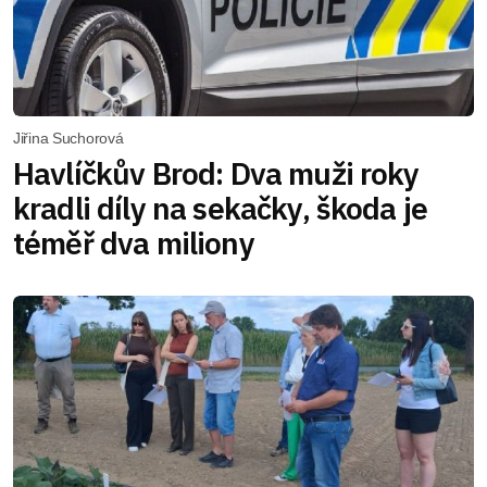
Jiřina Suchorová
Havlíčkův Brod: Dva muži roky
kradli díly na sekačky, škoda je
téměř dva miliony