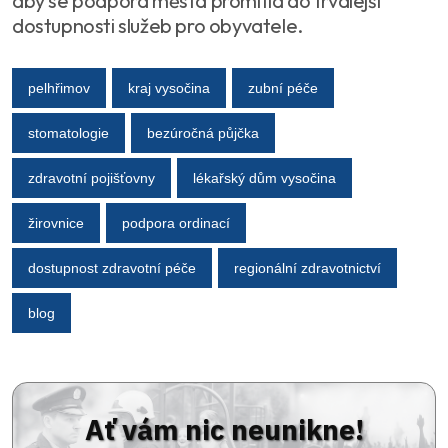
aby se podpora města promítla do trvalejší
dostupnosti služeb pro obyvatele.
pelhřimov
kraj vysočina
zubní péče
stomatologie
bezúročná půjčka
zdravotní pojišťovny
lékařský dům vysočina
žirovnice
podpora ordinací
dostupnost zdravotní péče
regionální zdravotnictví
blog
Ať vám nic neunikne!