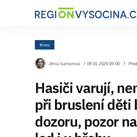
Krimi
Jiřina Suchorová
09.01.2026 06:00
Před
Hasiči varují, n
při bruslení děti
dozoru, pozor n