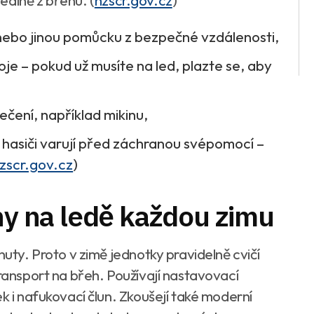
deálně z břehu.
(
hzscr.gov.cz
)
 nebo jinou pomůcku z bezpečné vzdálenosti,
toje – pokud už musíte na led, plazte se, aby
čení, například mikinu,
 hasiči varují před záchranou svépomocí –
zscr.gov.cz
)
ahy na ledě každou zimu
nuty. Proto v zimě jednotky pravidelně cvičí
transport na břeh. Používají nastavovací
ek i nafukovací člun. Zkoušejí také moderní