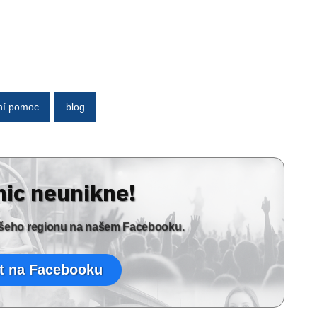
ní pomoc
blog
nic neunikne!
vašeho regionu na našem Facebooku.
t na Facebooku