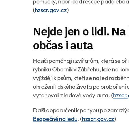
pomůcky, například rescue paddleboa
(
hzscr.gov.cz
)
Nejde jen o lidi. Na 
občas i auta
Hasiči pomáhají i zvířatům, která se př
rybníku Oborník v Zábřehu, kde na kon
vyjíždějí k psům, kteří se na led rozbě
ohrožení lidského života po proboření a
vytahovali z ledové vody auta.
(
hzscr
Další doporučení k pohybu po zamrzlý
Bezpečně na ledu
.
(
hzscr.gov.cz
)