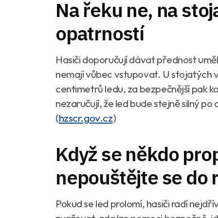
Na řeku ne, na stoj
opatrností
Hasiči doporučují dávat přednost umělý
nemají vůbec vstupovat. U stojatých 
centimetrů ledu, za bezpečnější pak ko
nezaručují, že led bude stejně silný po
(
hzscr.gov.cz
)
Když se někdo pro
nepouštějte se do r
Pokud se led prolomí, hasiči radí nejdří