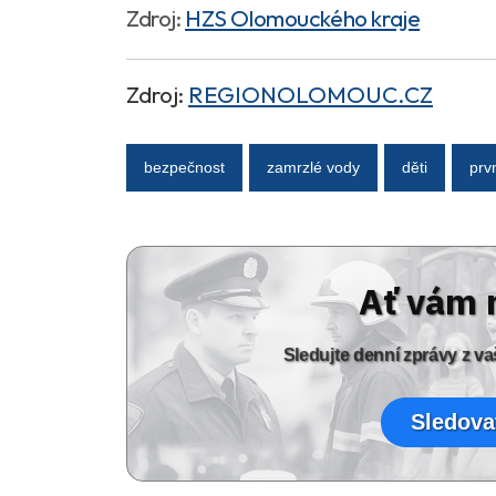
Zdroj:
HZS Olomouckého kraje
Zdroj:
REGIONOLOMOUC.CZ
bezpečnost
zamrzlé vody
děti
prv
Ať vám 
Sledujte denní zprávy z 
Sledova