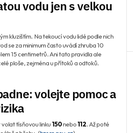
atou vodu jen s velkou
m kluzištím. Na tekoucí vodu lidé podle nich
vod se za minimum často uvádí zhruba 10
lem 15 centimetrů. Ani tato pravidla ale
 celé ploše, zejména u přítoků a odtoků.
padne: volejte pomoc a
izika
v volat tísňovou linku
150
nebo
112
. Až poté