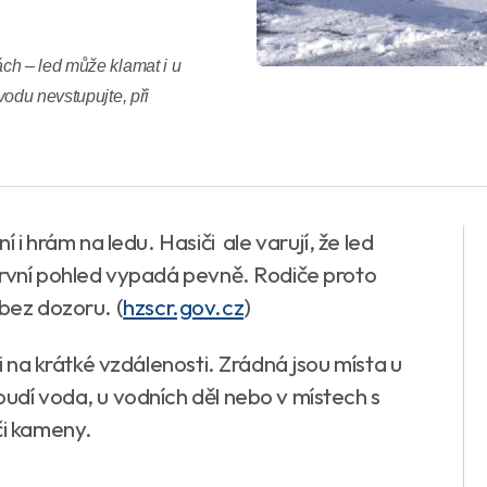
ch – led může klamat i u
vodu nevstupujte, při
í i hrám na ledu. Hasiči ale varují, že led
 první pohled vypadá pevně. Rodiče proto
i bez dozoru.
(
hzscr.gov.cz
)
 i na krátké vzdálenosti. Zrádná jsou místa u
oudí voda, u vodních děl nebo v místech s
či kameny.