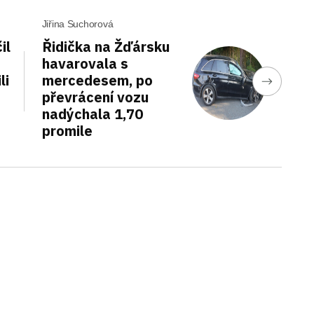
Jiřina Suchorová
il
Řidička na Žďársku
havarovala s
li
mercedesem, po
převrácení vozu
nadýchala 1,70
promile