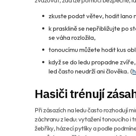
zvažovat, zda lze pomoci bezpečně, i
zkuste podat větev, hodit lano
k prasklině se nepřibližujte po s
se váha rozložila,
tonoucímu můžete hodit kus oble
když se do ledu propadne zvíře,
led často neudrží ani člověka.
(
h
Hasiči trénují zás
Při zásazích na ledu často rozhodují mi
záchranu z ledu: vytažení tonoucího i 
žebříky, házecí pytlíky a podle podmín