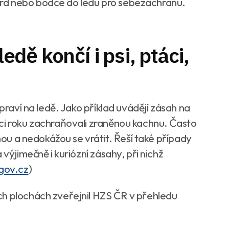
rd nebo bodce do ledu pro sebezáchranu.
ledě končí i psi, ptáci,
ipraví na ledě. Jako příklad uvádějí zásah na
ci roku zachraňovali zraněnou kachnu. Často
hnou a nedokážou se vrátit. Řeší také případy
 výjimečně i kuriózní zásahy, při nichž
.gov.cz
)
ch plochách zveřejnil HZS ČR v přehledu