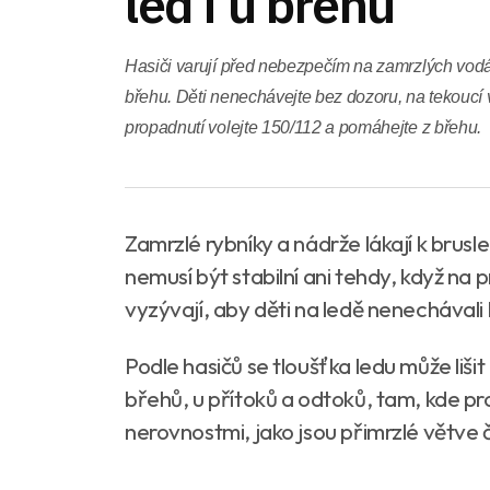
led i u břehu
Hasiči varují před nebezpečím na zamrzlých vodá
břehu. Děti nenechávejte bez dozoru, na tekoucí 
propadnutí volejte 150/112 a pomáhejte z břehu.
Zamrzlé rybníky a nádrže lákají k bruslen
nemusí být stabilní ani tehdy, když na
vyzývají, aby děti na ledě nenechával
Podle hasičů se tloušťka ledu může lišit
břehů, u přítoků a odtoků, tam, kde pr
nerovnostmi, jako jsou přimrzlé větve 