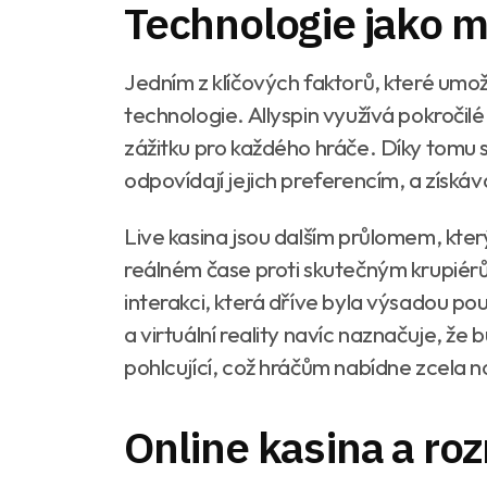
Technologie jako m
Jedním z klíčových faktorů, které umož
technologie. Allyspin využívá pokročilé
zážitku pro každého hráče. Díky tomu si
odpovídají jejich preferencím, a získáva
Live kasina jsou dalším průlomem, který
reálném čase proti skutečným krupiérům
interakci, která dříve byla výsadou po
a virtuální reality navíc naznačuje, že
pohlcující, což hráčům nabídne zcela n
Online kasina a ro