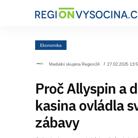
Ekonomika
Mediální skupina Region24
27.02.2025 13:
Proč Allyspin a d
kasina ovládla s
zábavy