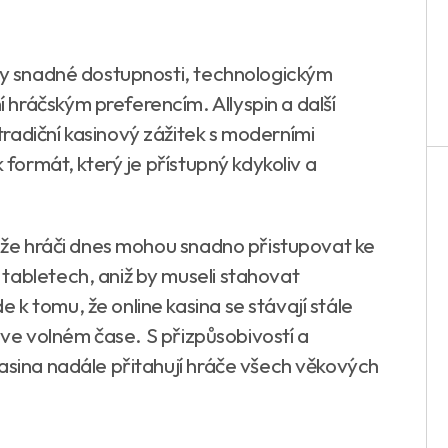
íky snadné dostupnosti, technologickým
hráčským preferencím. Allyspin a další
radiční kasinový zážitek s moderními
 formát, který je přístupný kdykoliv a
, že hráči dnes mohou snadno přistupovat ke
tabletech, aniž by museli stahovat
k tomu, že online kasina se stávají stále
u ve volném čase. S přizpůsobivostí a
kasina nadále přitahují hráče všech věkových