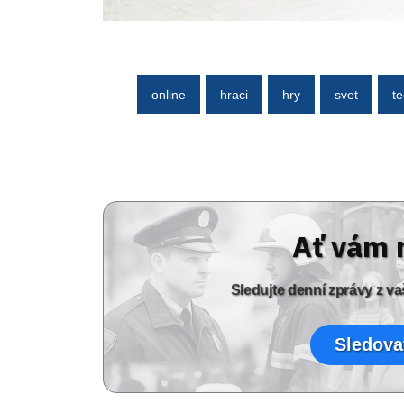
online
hraci
hry
svet
t
Ať vám 
Sledujte denní zprávy z 
Sledova