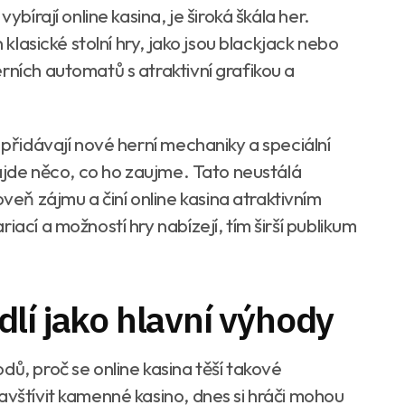
ybírají online kasina, je široká škála her.
 klasické stolní hry, jako jsou blackjack nebo
rních automatů s atraktivní grafikou a
 přidávají nové herní mechaniky a speciální
najde něco, co ho zaujme. Tato neustálá
ň zájmu a činí online kasina atraktivním
iací a možností hry nabízejí, tím širší publikum
lí jako hlavní výhody
dů, proč se online kasina těší takové
avštívit kamenné kasino, dnes si hráči mohou