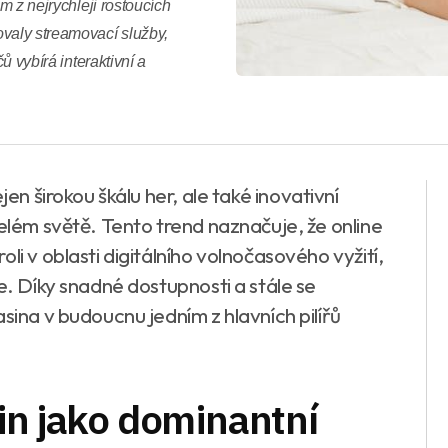
ím z nejrychleji rostoucích
ovaly streamovací služby,
ů vybírá interaktivní a
jen širokou škálu her, ale také inovativní
celém světě. Tento trend naznačuje, že online
li v oblasti digitálního volnočasového vyžití,
e. Díky snadné dostupnosti a stále se
sina v budoucnu jedním z hlavních pilířů
in jako dominantní