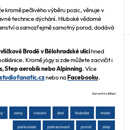
že kromě pečlivého výběru pozic, věnuje v
rávné technice dýchání. Hluboké vědomé
tenství a samozřejmě samotný porod, dodává
vlíčkově Brodě v Bělohradské ulici
hned
liklinice. Kromě jógy si zde můžete zacvičit i
as, Step aerobik nebo Alpinning
. Více
tudiofanatic.cz
nebo na
Facebooku
.
Komerční sdělení.
ky
zeny
cviceni
deti
hluboke
misto
parkoviste
pokracovani
porod
step