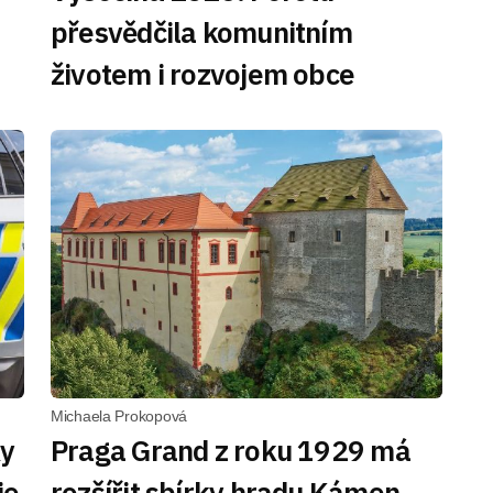
přesvědčila komunitním
životem i rozvojem obce
Michaela Prokopová
ky
Praga Grand z roku 1929 má
je
rozšířit sbírky hradu Kámen.