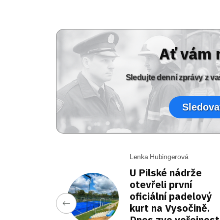
Ať vám 
Sledujte denní zprávy z 
Sledova
Lenka Hubingerová
U Pilské nádrže
otevřeli první
oficiální padelový
kurt na Vysočině.
Dnes zve veřejnost