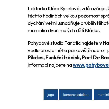
Lektorka Klára Kyselová, zdůrazňuje, 
těchto hodinách velkou pozornost sp
dýchání velmi usnadňuje průběh těho
maminka dvou malých dětí Klárka.
Pohybové studio Fanatic najdete
v Ha
vedle prostorného parkoviště naproti po
Pilates, Funkční trénink, Port De Br
informací najdete na
www.pohyboves
joga
komercnisdeleni
mamin