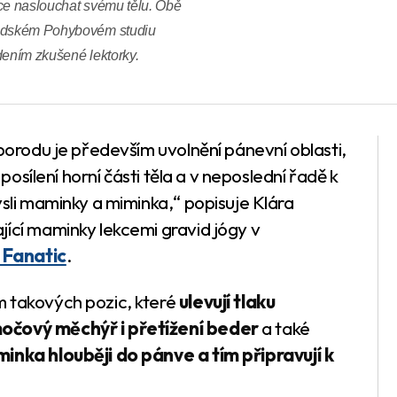
íce naslouchat svému tělu. Obě
brodském Pohybovém studiu
dením zkušené lektorky.
 porodu je především uvolnění pánevní oblasti,
 posílení horní části těla a v neposlední řadě k
ysli maminky a miminka,“ popisuje Klára
jící maminky lekcemi gravid jógy v
 Fanatic
.
m takových pozic, které
ulevují tlaku
močový měchýř i přetížení beder
a také
inka hlouběji do pánve a tím připravují k