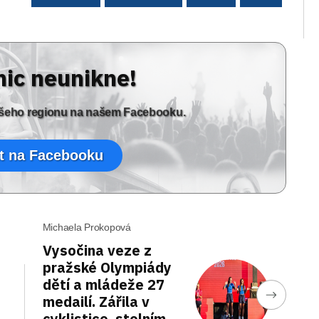
nic neunikne!
vašeho regionu na našem Facebooku.
t na Facebooku
Michaela Prokopová
Vysočina veze z
pražské Olympiády
dětí a mládeže 27
medailí. Zářila v
cyklistice, stolním