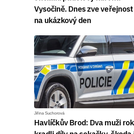
Vysočině. Dnes zve veřejnost
na ukázkový den
Jiřina Suchorová
Havlíčkův Brod: Dva muži ro
kradli díly na sekačky, škoda 