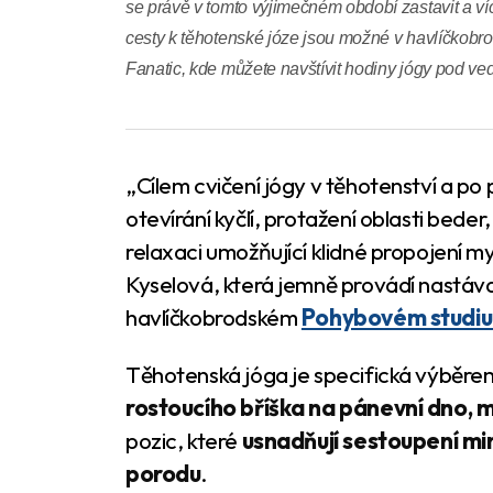
se právě v tomto výjimečném období zastavit a v
cesty k těhotenské józe jsou možné v havlíčko
Fanatic, kde můžete navštívit hodiny jógy pod ve
„Cílem cvičení jógy v těhotenství a po
otevírání kyčlí, protažení oblasti beder,
relaxaci umožňující klidné propojení m
Kyselová, která jemně provádí nastáva
havlíčkobrodském
Pohybovém studiu
Těhotenská jóga je specifická výběre
rostoucího bříška na pánevní dno, 
pozic, které
usnadňují sestoupení mim
porodu
.