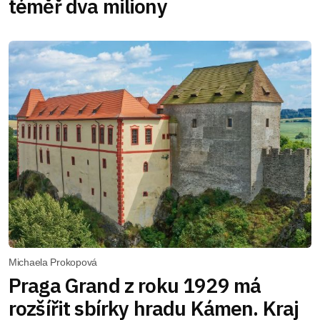
téměř dva miliony
Michaela Prokopová
Praga Grand z roku 1929 má
rozšířit sbírky hradu Kámen. Kraj