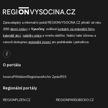
Zpravodajský a informační portál REGIONVYSOCINA.CZ přináší od roku
2000
denní zprávy
z
Vysočiny
, ověřené
kontakty na regionální firmy
,
kalendář akcí
,
nabídky práce
a mnoho dalšího. Nabízí také účinnou a
cenově dostupnou
regionální inzerci
pro podnikatele i jednotlivce.
O portálu
Inzerce
Přihlášení
Registrace
Archiv Zpráv
RSS
Regionální portály
REGIONPLZEN.CZ
REGIONPARDUBICKO.CZ