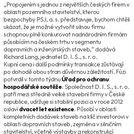
„Propojením s jednou z největších českých firem v
oblasti pozemního stavitelství, kterou
bezpochyby PSJ, a. s. představuje, bychom chtěli
ukázat, že je možné vytvořit silnou firmu
schopnou plně konkurovat nadnárodním firmám
působícím na českém trhu v segmentu
dopravních a inženýrských staveb,“ dodává
Richard Lang, jednatel D. I. S., s. r. o.
Kupní cena i další podmínky transakce zůstávají
po dohodě obou stran důvěrnou záležitostí. Fúzi
potvrdil v tomto týdnu
Úřad pro ochranu
hospodářské soutěže
. Společnost D. I. S., s. r. o.
patří mezi středně velké stavební firmy v České
republice, udržuje si stabilní pozici a v roce 2012
oslaví
dvacet let existence
. Působí v oblasti
kompletních dodávek staveb na klíč investorovi v
oblasti dopravních staveb, zejména v silničním
stavitelství, včetně výstavby a rekonstrukcí