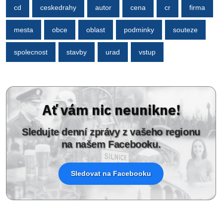
cd
ceskedrahy
autor
cena
cr
firma
mesta
obce
oblast
podminky
souteze
spolecnost
stavby
urad
vstup
Ať vám nic neunikne!
Sledujte denní zprávy z vašeho regionu
na našem Facebooku.
Sledovat na Facebooku