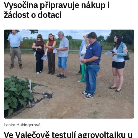
Vysočina připravuje nákup i
žádost o dotaci
Lenka Hubingerová
Ve Valečově testují agrovoltaiku u