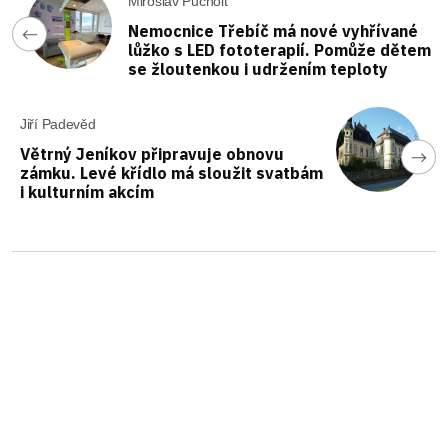
Miroslav Pucholt
Nemocnice Třebíč má nové vyhřívané
lůžko s LED fototerapií. Pomůže dětem
se žloutenkou i udržením teploty
Jiří Padevěd
Větrný Jeníkov připravuje obnovu
zámku. Levé křídlo má sloužit svatbám
i kulturním akcím