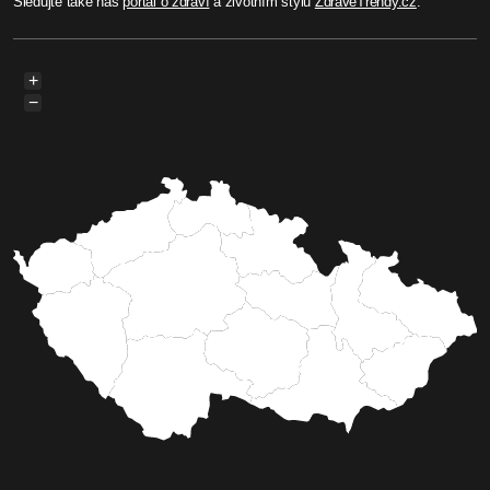
Sledujte také náš
portál o zdraví
a životním stylu
ZdraveTrendy.cz
.
+
−