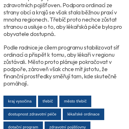
zdravotních pojišťoven. Podpora ordinací ze
strany obcí a krajů se však stala běžnou praxí v
mnoha regionech. Třebíč proto nechce zůstat
stranou a usiluje o to, aby lékařská péče byla pro
obyvatele dostupná.
Podle radnice je cílem programu stabilizovat síť
ordinací a přispět k tomu, aby lékaři v regionu
zůstávali. Město proto plánuje pokračovat v
podpoře, zároveň však chce mít jistotu, že
finanční prostředky směřují tam, kde skutečně
pomáhají.
kraj vysočina
třebíč
město třebíč
dostupnost zdravotní péče
lékařské ordinace
dotační program
zdravotní pojišťovny