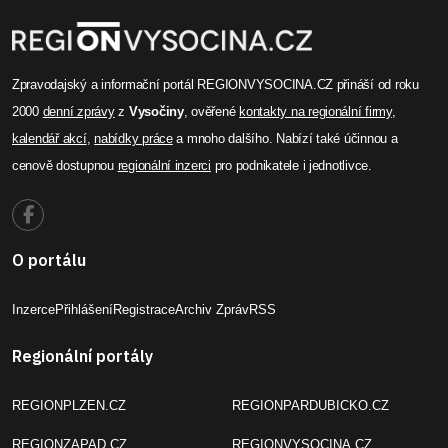
Zpravodajský a informační portál REGIONVYSOCINA.CZ přináší od roku
2000
denní zprávy
z
Vysočiny
, ověřené
kontakty na regionální firmy
,
kalendář akcí
,
nabídky práce
a mnoho dalšího. Nabízí také účinnou a
cenově dostupnou
regionální inzerci
pro podnikatele i jednotlivce.
O portálu
Inzerce
Přihlášení
Registrace
Archiv Zpráv
RSS
Regionální portály
REGIONPLZEN.CZ
REGIONPARDUBICKO.CZ
REGIONZAPAD.CZ
REGIONVYSOCINA.CZ