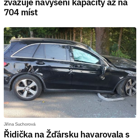
zvažuje navýšení kapacity až na
704 míst
Jiřina Suchorová
Řidička na Žďársku havarovala s