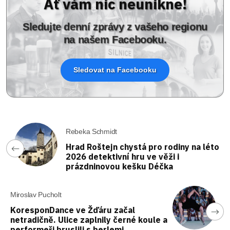
Ať vám nic neunikne!
Sledujte denní zprávy z vašeho regionu
na našem Facebooku.
Sledovat na Facebooku
Rebeka Schmidt
Hrad Roštejn chystá pro rodiny na léto
2026 detektivní hru ve věži i
prázdninovou kešku Déčka
Miroslav Pucholt
KoresponDance ve Žďáru začal
netradičně. Ulice zaplnily černé koule a
performeři bruslili s berlemi