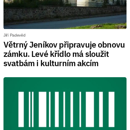
Jiří Padevěd
Větrný Jeníkov připravuje obnovu
zámku. Levé křídlo má sloužit
svatbám i kulturním akcím