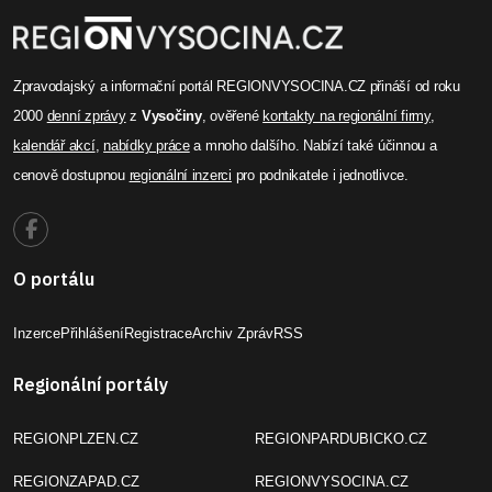
Zpravodajský a informační portál REGIONVYSOCINA.CZ přináší od roku
2000
denní zprávy
z
Vysočiny
, ověřené
kontakty na regionální firmy
,
kalendář akcí
,
nabídky práce
a mnoho dalšího. Nabízí také účinnou a
cenově dostupnou
regionální inzerci
pro podnikatele i jednotlivce.
O portálu
Inzerce
Přihlášení
Registrace
Archiv Zpráv
RSS
Regionální portály
REGIONPLZEN.CZ
REGIONPARDUBICKO.CZ
REGIONZAPAD.CZ
REGIONVYSOCINA.CZ