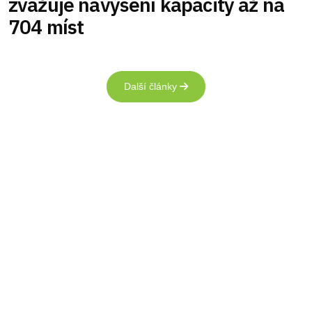
zvažuje navýšení kapacity až na
704 míst
Další články