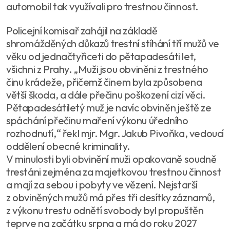
automobil tak využívali pro trestnou činnost.
Policejní komisař zahájil na základě
shromážděných důkazů trestní stíhání tří mužů ve
věku od jednačtyřiceti do pětapadesáti let,
všichni z Prahy. „Muži jsou obviněni z trestného
činu krádeže, přičemž činem byla způsobena
větší škoda, a dále přečinu poškození cizí věci.
Pětapadesátiletý muž je navíc obviněn ještě ze
spáchání přečinu maření výkonu úředního
rozhodnutí,“ řekl mjr. Mgr. Jakub Pivoňka, vedoucí
oddělení obecné kriminality.
V minulosti byli obvinění muži opakovaně soudně
trestáni zejména za majetkovou trestnou činnost
a mají za sebou i pobyty ve vězení. Nejstarší
z obviněných mužů má přes tři desítky záznamů,
z výkonu trestu odnětí svobody byl propuštěn
teprve na začátku srpna a má do roku 2027