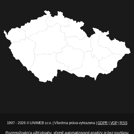
1997 - 2026 © UNIWEB s.r.o. | Všechna práva vyhrazena |
GDPR
|
VOP
|
RSS
Rozmnožování a užití obsahu, včetně automatizované analýzy, je bez souhlasu