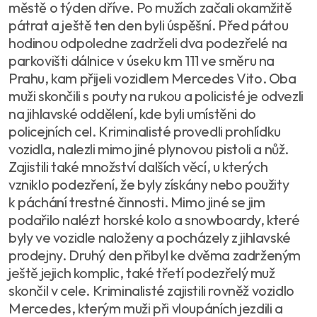
městě o týden dříve. Po mužích začali okamžitě
pátrat a ještě ten den byli úspěšní. Před pátou
hodinou odpoledne zadrželi dva podezřelé na
parkovišti dálnice v úseku km 111 ve směru na
Prahu, kam přijeli vozidlem Mercedes Vito. Oba
muži skončili s pouty na rukou a policisté je odvezli
na jihlavské oddělení, kde byli umístěni do
policejních cel. Kriminalisté provedli prohlídku
vozidla, nalezli mimo jiné plynovou pistoli a nůž.
Zajistili také množství dalších věcí, u kterých
vzniklo podezření, že byly získány nebo použity
k páchání trestné činnosti. Mimo jiné se jim
podařilo nalézt horské kolo a snowboardy, které
byly ve vozidle naloženy a pocházely z jihlavské
prodejny. Druhý den přibyl ke dvěma zadrženým
ještě jejich komplic, také třetí podezřelý muž
skončil v cele. Kriminalisté zajistili rovněž vozidlo
Mercedes, kterým muži při vloupáních jezdili a