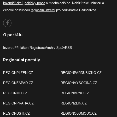
kalendář akcí
,
nabídky práce
a mnoho dalšího. Nabízí také účinnou a
cenově dostupnou
regionální inzerci
pro podnikatele i jednotlivce.
O portálu
Inzerce
Přihlášení
Registrace
Archiv Zpráv
RSS
Regionální portály
REGIONPLZEN.CZ
REGIONPARDUBICKO.CZ
REGIONZAPAD.CZ
REGIONVYSOCINA.CZ
REGIONJIH.CZ
REGIONBRNO.CZ
REGIONPRAHA.CZ
REGIONZLIN.CZ
REGIONUSTI.CZ
REGIONOLOMOUC.CZ