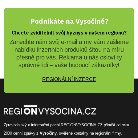
Podnikáte na Vysočině?
Chcete zviditelnit svůj byznys v našem regionu?
Zanechte nám svůj e-mail a my vám zašleme
nabídku inzertních produktů šitou na míru
přesně pro vás. Reklama u nás osloví ty
správné lidi – vaše budoucí zákazníky!
REGIONÁLNÍ INZERCE
Zpravodajský a informační portál REGIONVYSOCINA.CZ přináší od roku
2000
denní zprávy
z
Vysočiny
, ověřené
kontakty na regionální firmy
,