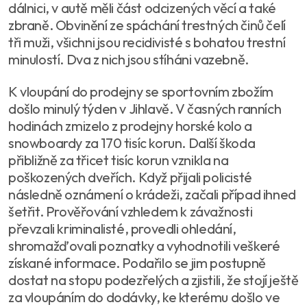
dálnici, v autě měli část odcizených věcí a také
zbraně. Obvinění ze spáchání trestných činů čelí
tři muži, všichni jsou recidivisté s bohatou trestní
minulostí. Dva z nich jsou stíháni vazebně.
K vloupání do prodejny se sportovním zbožím
došlo minulý týden v Jihlavě. V časných ranních
hodinách zmizelo z prodejny horské kolo a
snowboardy za 170 tisíc korun. Další škoda
přibližně za třicet tisíc korun vznikla na
poškozených dveřích. Když přijali policisté
následně oznámení o krádeži, začali případ ihned
šetřit. Prověřování vzhledem k závažnosti
převzali kriminalisté, provedli ohledání,
shromažďovali poznatky a vyhodnotili veškeré
získané informace. Podařilo se jim postupně
dostat na stopu podezřelých a zjistili, že stojí ještě
za vloupáním do dodávky, ke kterému došlo ve