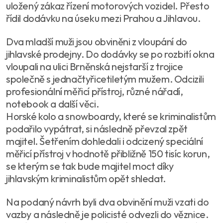
uložený zákaz řízení motorových vozidel. Přesto
řídil dodávku na úseku mezi Prahou a Jihlavou.
Dva mladší muži jsou obviněni z vloupání do
jihlavské prodejny. Do dodávky se po rozbití okna
vloupali na ulici Brněnská nejstarší z trojice
společně s jednačtyřicetiletým mužem. Odcizili
profesionální měřicí přístroj, různé nářadí,
notebook a další věci.
Horské kolo a snowboardy, které se kriminalistům
podařilo vypátrat, si následně převzal zpět
majitel. Šetřením dohledali i odcizený speciální
měřicí přístroj v hodnotě přibližně 150 tisíc korun,
se kterým se tak bude majitel moct díky
jihlavským kriminalistům opět shledat.
Na podaný návrh byli dva obvinění muži vzati do
vazby a následně je policisté odvezli do věznice.