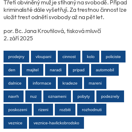
Třetí obviněný muž je stíhaný na svobodě. Případ
kriminalisté dále vyšetřují. Za trestnou činnost lze
uložit trest odnětí svobody až na pět let.
por. Bc. Jana Kroutilová, tisková mluvčí
2. září 2025
prodejny
vloupani
cinnost
kolo
policiste
den
majitel
naradi
pripad
automobil
dalnice
informace
kradeze
mareni
navrh
nuz
oznameni
pobyty
podezrely
poskozeni
rizeni
rozbiti
rozhodnuti
veznice
veznice-havlickobrodsko