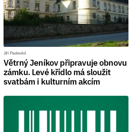
Jiří Padevěd
Větrný Jeníkov připravuje obnovu
zámku. Levé křídlo má sloužit
svatbám i kulturním akcím