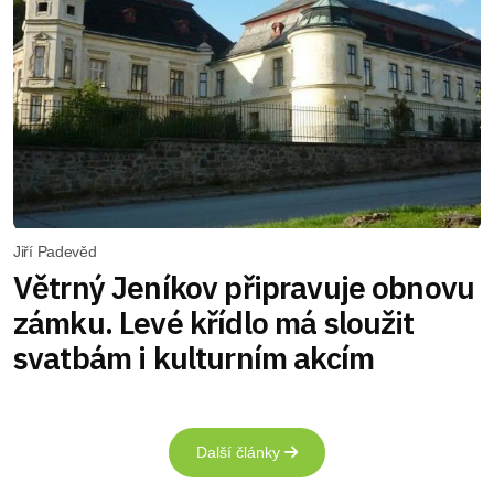
Jiří Padevěd
Větrný Jeníkov připravuje obnovu
zámku. Levé křídlo má sloužit
svatbám i kulturním akcím
Další články