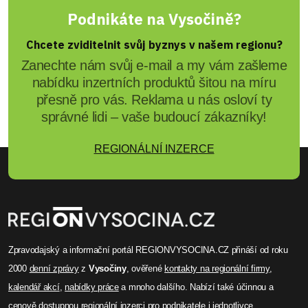
Podnikáte na Vysočině?
Chcete zviditelnit svůj byznys v našem regionu?
Zanechte nám svůj e-mail a my vám zašleme
nabídku inzertních produktů šitou na míru
přesně pro vás. Reklama u nás osloví ty
správné lidi – vaše budoucí zákazníky!
REGIONÁLNÍ INZERCE
Zpravodajský a informační portál REGIONVYSOCINA.CZ přináší od roku
2000
denní zprávy
z
Vysočiny
, ověřené
kontakty na regionální firmy
,
kalendář akcí
,
nabídky práce
a mnoho dalšího. Nabízí také účinnou a
cenově dostupnou
regionální inzerci
pro podnikatele i jednotlivce.