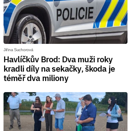
Jiřina Suchorová
Havlíčkův Brod: Dva muži roky
kradli díly na sekačky, škoda je
téměř dva miliony