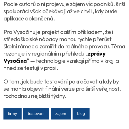
Podle autorů o ni projevuje zájem víc podniků, širší
spolupráci však očekávají až ve chvíli, kdy bude
aplikace dokončená.
Pro Vysočinu je projekt dalším příkladem, že i
středoškolské nápady mohou rychle přerůst
školní rámec a zamířit do reálného provozu. Téma
rezonuje i v regionálním přehledu „
zprávy
Vysočina
“ — technologie vznikají přímo v kraji a
hned se testují v praxi.
O tom, jak bude testování pokračovat a kdy by
se mohla objevit finální verze pro širší veřejnost,
rozhodnou nejbližší týdny.
firmy
testovani
zajem
blog