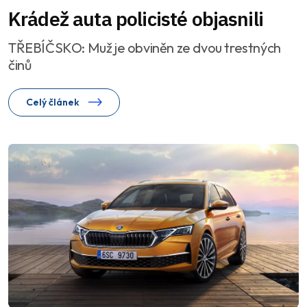
Krádež auta policisté objasnili
TŘEBÍČSKO: Muž je obviněn ze dvou trestných
činů
Celý článek