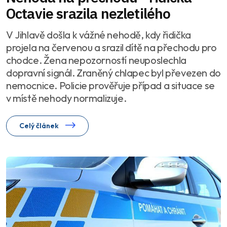
Octavie srazila nezletilého
V Jihlavě došla k vážné nehodě, kdy řidička
projela na červenou a srazil dítě na přechodu pro
chodce. Žena nepozorností neuposlechla
dopravní signál. Zraněný chlapec byl převezen do
nemocnice. Policie prověřuje případ a situace se
v místě nehody normalizuje.
Celý článek