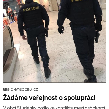
REGIONVYSOCINA.CZ
Žádáme veřejnost o spolupráci
V obci Studénky došlo ke konfliktu mezi osádkami