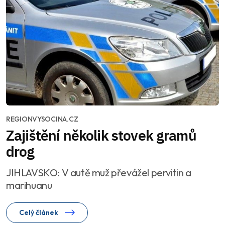
REGIONVYSOCINA.CZ
Zajištění několik stovek gramů
drog
JIHLAVSKO: V autě muž převážel pervitin a
marihuanu
Celý článek