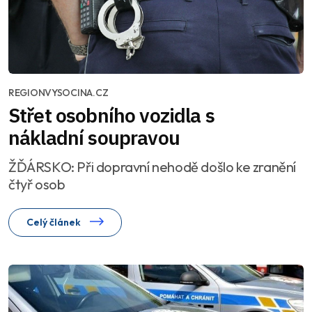
REGIONVYSOCINA.CZ
Střet osobního vozidla s
nákladní soupravou
ŽĎÁRSKO: Při dopravní nehodě došlo ke zranění
čtyř osob
Celý článek