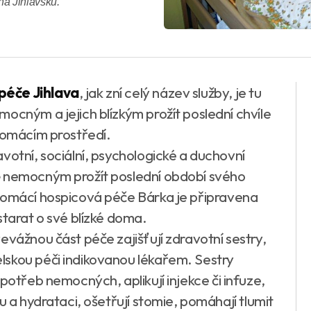
na Jihlavsku.
péče Jihlava
, jak zní celý název služby, je tu
ocným a jejich blízkým prožít poslední chvíle
 domácím prostředí.
votní, sociální, psychologické a duchovní
ě nemocným prožít poslední období svého
 Domácí hospicová péče Bárka je připravena
starat o své blízké doma.
evážnou část péče zajišťují zdravotní sestry,
lskou péči indikovanou lékařem. Sestry
potřeb nemocných, aplikují injekce či infuze,
u a hydrataci, ošetřují stomie, pomáhají tlumit