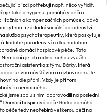
čující blízcí potřebují např. něco vyřídit,
čuje také o hygienu, pomáhá v péči o
abilitačních a kompenzačních pomůcek, dává
skytnout i základní sociální poradenství.
na služba psychoterapeutky, která poskytuje
 krátkodobé poradenství a dlouhodobou
v poradně domácí hospicové péče. Tato
. Nemocní i jejich rodina mohou využít i
astorační asistentka z týmu Bárky, která
podporu svou návštěvou a rozhovorem. Je
chovního dle přání. Vždy je při tom
obní víra nemocného.
ízké jsme spolu s nimi doprovodili na poslední
i.“ Domácí hospicová péče Bárka pomáhá
Tato péče tedy nepřebírá veškerou péči na