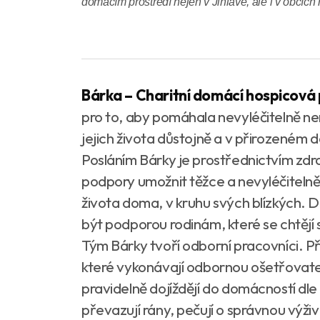
domácím prostředí nejen v Jihlavě, ale i v obcích 
Bárka – Charitní domácí hospicová 
pro to, aby pomáhala nevyléčitelně nem
jejich života důstojně a v přirozeném
Posláním Bárky je prostřednictvím zdra
podpory umožnit těžce a nevyléčiteln
života doma, v kruhu svých blízkých.
být podporou rodinám, které se chtějí 
Tým Bárky tvoří odborní pracovníci. Př
které vykonávají odbornou ošetřovate
pravidelně dojíždějí do domácností dle 
převazují rány, pečují o správnou výživ