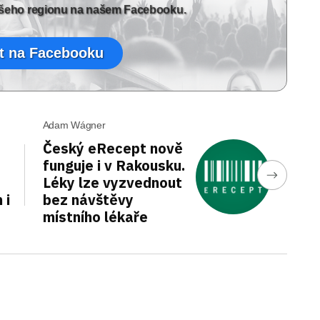
vašeho regionu na našem Facebooku.
t na Facebooku
Adam Wágner
Český eRecept nově
funguje i v Rakousku.
Léky lze vyzvednout
 i
bez návštěvy
místního lékaře