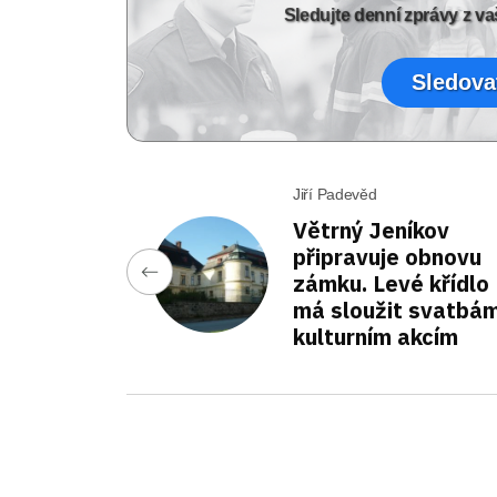
Sledujte denní zprávy z 
Sledova
Jiří Padevěd
Větrný Jeníkov
připravuje obnovu
zámku. Levé křídlo
má sloužit svatbám
kulturním akcím