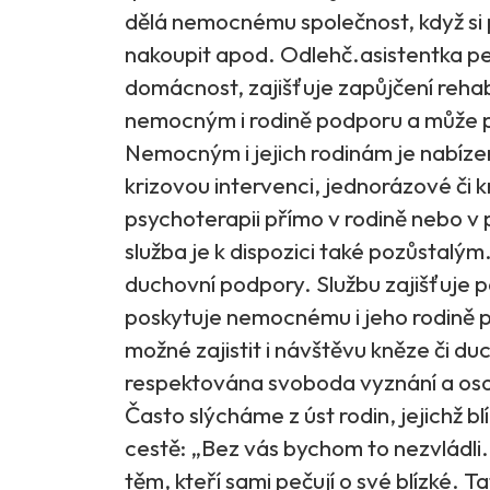
dělá nemocnému společnost, když si pe
nakoupit apod. Odlehč.asistentka pe
domácnost, zajišťuje zapůjčení reh
nemocným i rodině podporu a může po
Nemocným i jejich rodinám je nabíze
krizovou intervenci, jednorázové či
psychoterapii přímo v rodině nebo 
služba je k dispozici také pozůstalým
duchovní podpory. Službu zajišťuje p
poskytuje nemocnému i jeho rodině 
možné zajistit i návštěvu kněze či du
respektována svoboda vyznání a os
Často slýcháme z úst rodin, jejichž bl
cestě: „Bez vás bychom to nezvládl
těm, kteří sami pečují o své blízké. 