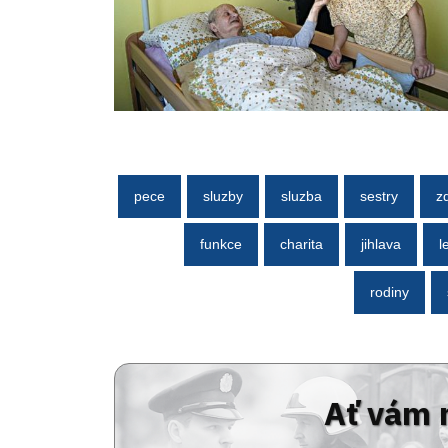
pece
sluzby
sluzba
sestry
z
funkce
charita
jihlava
l
rodiny
Ať vám 