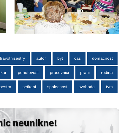
dravotnisestry
autor
byt
cas
domacnost
ekar
pohotovost
pracovnici
prani
rodina
sestra
setkani
spolecnost
svoboda
tym
nic neunikne!