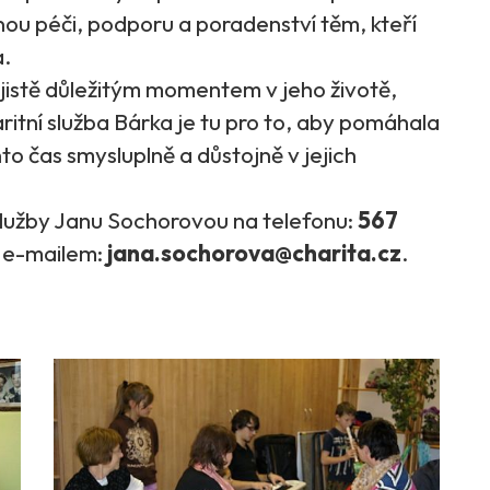
nou péči, podporu a poradenství těm, kteří
a.
 jistě důležitým momentem v jeho životě,
aritní služba Bárka je tu pro to, aby pomáhala
o čas smysluplně a důstojně v jejich
lužby Janu Sochorovou na telefonu:
567
 e-mailem:
jana.sochorova@charita.cz
.