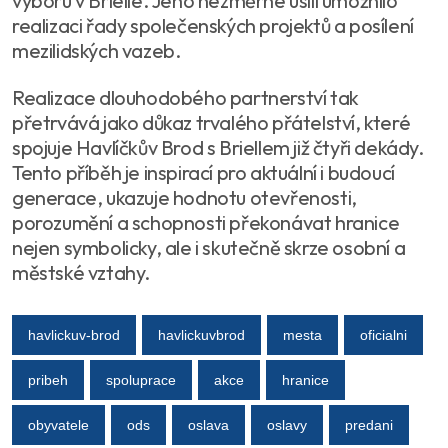
výboru v Brielle. Jeho nezměrné úsilí umožnilo
realizaci řady společenských projektů a posílení
mezilidských vazeb.
Realizace dlouhodobého partnerství tak
přetrvává jako důkaz trvalého přátelství, které
spojuje Havlíčkův Brod s Briellem již čtyři dekády.
Tento příběh je inspirací pro aktuální i budoucí
generace, ukazuje hodnotu otevřenosti,
porozumění a schopnosti překonávat hranice
nejen symbolicky, ale i skutečně skrze osobní a
městské vztahy.
havlickuv-brod
havlickuvbrod
mesta
oficialni
pribeh
spoluprace
akce
hranice
obyvatele
ods
oslava
oslavy
predani