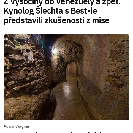
Z Vysočiny do Venezuely a zpět.
Kynolog Šlechta s Best-ie
představili zkušenosti z mise
Adam Wágner