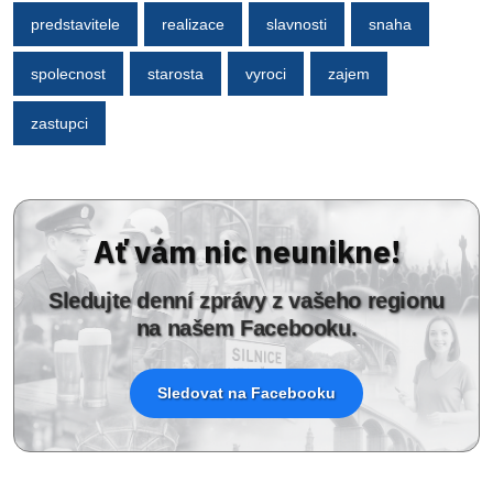
predstavitele
realizace
slavnosti
snaha
spolecnost
starosta
vyroci
zajem
zastupci
Ať vám nic neunikne!
Sledujte denní zprávy z vašeho regionu
na našem Facebooku.
Sledovat na Facebooku