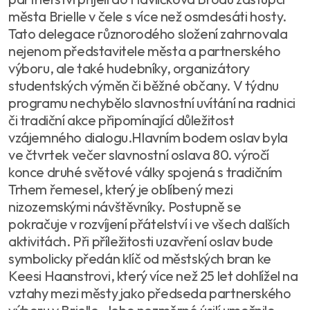
města Brielle v čele s více než osmdesáti hosty.
Tato delegace různorodého složení zahrnovala
nejenom představitele města a partnerského
výboru, ale také hudebníky, organizátory
studentských výměn či běžné občany. V týdnu
programu nechybělo slavnostní uvítání na radnici
či tradiční akce připomínající důležitost
vzájemného dialogu.Hlavním bodem oslav byla
ve čtvrtek večer slavnostní oslava 80. výročí
konce druhé světové války spojená s tradičním
Trhem řemesel, který je oblíbený mezi
nizozemskými návštěvníky. Postupně se
pokračuje v rozvíjení přátelství i ve všech dalších
aktivitách. Při příležitosti uzavření oslav bude
symbolicky předán klíč od městských bran ke
Keesi Haanstrovi, který více než 25 let dohlížel na
vztahy mezi městy jako předseda partnerského