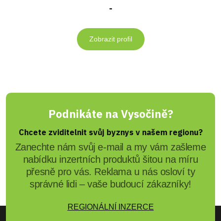
-
Zobrazit profil
Podnikáte na Vysočině?
Chcete zviditelnit svůj byznys v našem regionu?
Zanechte nám svůj e-mail a my vám zašleme
nabídku inzertních produktů šitou na míru
přesně pro vás. Reklama u nás osloví ty
správné lidi – vaše budoucí zákazníky!
REGIONÁLNÍ INZERCE