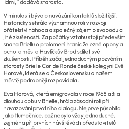
lidmi,“ dodává starosta.
V minulosti bývalo navázání kontaktů složitější.
Historicky sehrála významnou roli v rozvoji
přátelství náhoda a společný zájem o svobodu a
jiné zkušenosti. Za počátky vztahu stojí především
snaha Briellu o prolomení hranic železné opony a
ochota města Havlíčkův Brod sdílet své
zkušenosti. Příběh začal jednoduchým pozváním
starosty Brielle Cor de Ronde české kolegyni Evě
Horové, která se o Československu a našem
městě podrobněji rozpovídala.
Eva Horová, která emigrovala v roce 1968 a žila
dlouhou dobu v Brielle, hrála zásadní roli při
navazování prvotního dialogu. Nejprve působila
jako tlumočnice, což nebylo vždy jednoduché,
zejména při prvních návštěvách představitelů