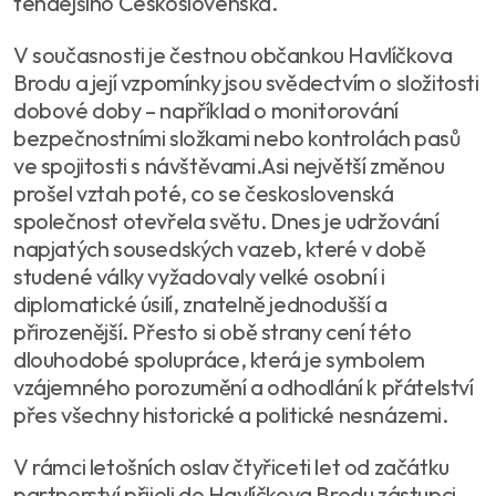
tehdejšího Československa.
V současnosti je čestnou občankou Havlíčkova
Brodu a její vzpomínky jsou svědectvím o složitosti
dobové doby – například o monitorování
bezpečnostními složkami nebo kontrolách pasů
ve spojitosti s návštěvami.Asi největší změnou
prošel vztah poté, co se československá
společnost otevřela světu. Dnes je udržování
napjatých sousedských vazeb, které v době
studené války vyžadovaly velké osobní i
diplomatické úsilí, znatelně jednodušší a
přirozenější. Přesto si obě strany cení této
dlouhodobé spolupráce, která je symbolem
vzájemného porozumění a odhodlání k přátelství
přes všechny historické a politické nesnázemi.
V rámci letošních oslav čtyřiceti let od začátku
partnerství přijeli do Havlíčkova Brodu zástupci