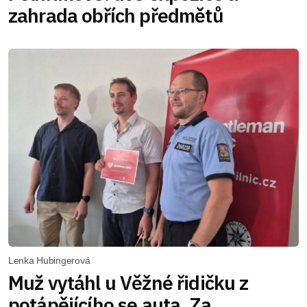
zahrada obřích předmětů
Lenka Hubingerová
Muž vytáhl u Věžné řidičku z
potápějícího se auta. Za