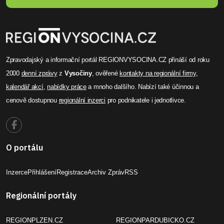
Zpravodajský a informační portál REGIONVYSOCINA.CZ přináší od roku
2000
denní zprávy
z
Vysočiny
, ověřené
kontakty na regionální firmy
,
kalendář akcí
,
nabídky práce
a mnoho dalšího. Nabízí také účinnou a
cenově dostupnou
regionální inzerci
pro podnikatele i jednotlivce.
O portálu
Inzerce
Přihlášení
Registrace
Archiv Zpráv
RSS
Regionální portály
REGIONPLZEN.CZ
REGIONPARDUBICKO.CZ