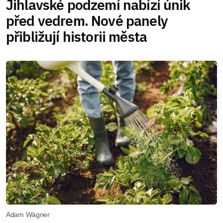
Jihlavské podzemí nabízí únik
před vedrem. Nové panely
přibližují historii města
Adam Wágner