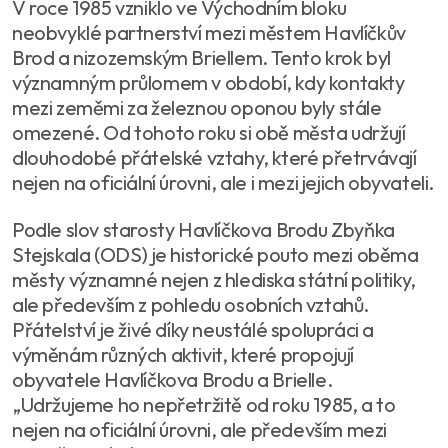
V roce 1985 vzniklo ve Východním bloku
neobvyklé partnerství mezi městem Havlíčkův
Brod a nizozemským Briellem. Tento krok byl
významným průlomem v období, kdy kontakty
mezi zeměmi za železnou oponou byly stále
omezené. Od tohoto roku si obě města udržují
dlouhodobé přátelské vztahy, které přetrvávají
nejen na oficiální úrovni, ale i mezi jejich obyvateli.
Podle slov starosty Havlíčkova Brodu Zbyňka
Stejskala (ODS) je historické pouto mezi oběma
městy významné nejen z hlediska státní politiky,
ale především z pohledu osobních vztahů.
Přátelství je živé díky neustálé spolupráci a
výměnám různých aktivit, které propojují
obyvatele Havlíčkova Brodu a Brielle.
„Udržujeme ho nepřetržitě od roku 1985, a to
nejen na oficiální úrovni, ale především mezi