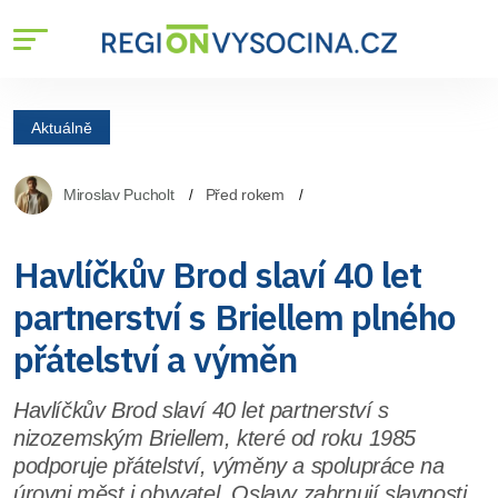
Aktuálně
Miroslav Pucholt
Před rokem
Havlíčkův Brod slaví 40 let
partnerství s Briellem plného
přátelství a výměn
Havlíčkův Brod slaví 40 let partnerství s
nizozemským Briellem, které od roku 1985
podporuje přátelství, výměny a spolupráce na
úrovni měst i obyvatel. Oslavy zahrnují slavnosti,