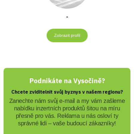
-
Zobrazit profil
Podnikáte na Vysočině?
Chcete zviditelnit svůj byznys v našem regionu?
Zanechte nám svůj e-mail a my vám zašleme
nabídku inzertních produktů šitou na míru
přesně pro vás. Reklama u nás osloví ty
správné lidi – vaše budoucí zákazníky!