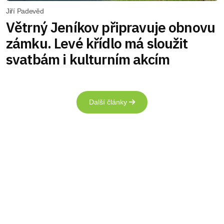
Jiří Padevěd
Větrný Jeníkov připravuje obnovu
zámku. Levé křídlo má sloužit
svatbám i kulturním akcím
Další články