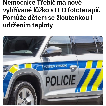
Nemocnice Třebíč má nové
vyhřívané lůžko s LED fototerapií.
Pomůže dětem se žloutenkou i
udržením teploty