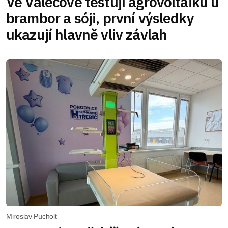
Ve Valečově testují agrovoltaiku u
brambor a sóji, první výsledky
ukazují hlavně vliv závlah
Miroslav Pucholt