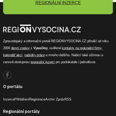
REGIONÁLNÍ INZERCE
Zpravodajský a informační portál REGIONVYSOCINA.CZ přináší od roku
2000
denní zprávy
z
Vysočiny
, ověřené
kontakty na regionální firmy
,
kalendář akcí
,
nabídky práce
a mnoho dalšího. Nabízí také účinnou a
cenově dostupnou
regionální inzerci
pro podnikatele i jednotlivce.
O portálu
Inzerce
Přihlášení
Registrace
Archiv Zpráv
RSS
Regionální portály