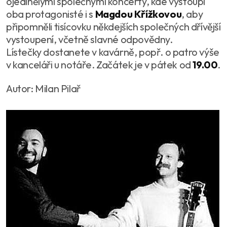
ojedinělými společnými koncerty, kde vystoupí
oba protagonisté i s
Magdou Křížkovou
, aby
připomněli tisícovku někdejších společných dřívější
vystoupení, včetně slavné odpovědny.
Lístečky dostanete v kavárně, popř. o patro výše
v kanceláři u notáře. Začátek je v pátek od
19.00
.
Autor: Milan Pilař