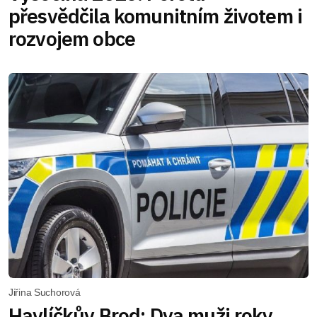
přesvědčila komunitním životem i
rozvojem obce
Jiřina Suchorová
Havlíčkův Brod: Dva muži roky