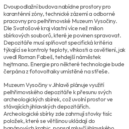
Dvoupodlažní budova nabídne prostory pro
karanténní zóny, technické zázemí a odborné
pracovny pro pelhřimovské Muzeum Vysočiny.
Dle Svatošové kraj vlastní více než milion
sbírkových souborů, které je povinen spravovat.
Depozitáře musí splňovat specifická kritéria
týkající se kontroly teploty, vlhkosti a osvětlení, jak
uvedl Roman Fabeš, tehdejší náměstek
hejtmana. Energie pro některé technologie bude
čerpána z fotovoltaiky umístěné na střeše.
Muzeum Vysočiny v Jihlavě plánuje využití
pelhřimovského depozitáře k přesunu svých
archeologických sbírek, což uvolní prostor ve
stávajících jihlavských depozitářích.
Archeologické sbírky zde zahrnují stovky tisíc
položek, které se většinou ukládají do
banánových krabic, popsal mluvčí jihlavského