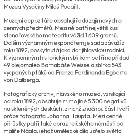
Muzea Vysočiny Miloš Podařil.
Muzejní depozitáře obsahují řadu zajímavých a
cenných předmětů. Mezi ně patří největší kus
stonařovského meteoritu vážící 1 609 gramů.
Dalším významným exponátem je sada závaží z
roku 1892, poskytnutá jako dar jihlavskou radnicí.
K významným historickým sbírkám patří například
49 olejomaleb Barnabáše Weisse a sbírka 543
vycpaných ptáků od Franze Ferdinanda Egberta
von Dalberga.
Fotografický archiv jihlavského muzea, vznikající
od roku 1892, obsahuje mimo jiné 5 300 negativů
na skleněných deskách, z nichž značnou část tvoří
práce fotografa Johanna Haupta. Mezi cenné
přírůstky patří také obraz telčského náměstí od
malíře Nágla, jehož umělecké dílo uzřelo světlo