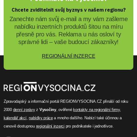
Chcete zviditelnit svůj byznys v našem regionu?
Zanechte nám svůj e-mail a my vám zašleme
nabídku inzertních produktů šitou na míru
přesně pro vás. Reklama u nás osloví ty
správné lidi – vaše budoucí zákazníky!
REGIONÁLNÍ INZERCE
Zpravodajský a informační portál REGIONVYSOCINA.CZ přináší od roku
2000
denní zprávy
z
Vysočiny
, ověřené
kontakty na regionální firmy
,
kalendář akcí
,
nabídky práce
a mnoho dalšího. Nabízí také účinnou a
cenově dostupnou
regionální inzerci
pro podnikatele i jednotlivce.