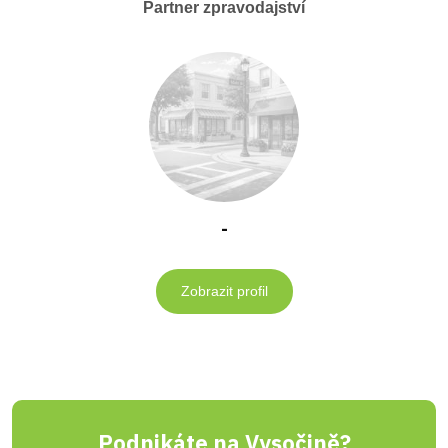
Partner zpravodajství
-
Zobrazit profil
Podnikáte na Vysočině?