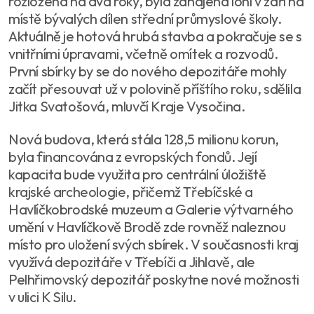
rozložená na dva roky, byla zahájena loni v září na
místě bývalých dílen střední průmyslové školy.
Aktuálně je hotová hrubá stavba a pokračuje se s
vnitřními úpravami, včetně omítek a rozvodů.
První sbírky by se do nového depozitáře mohly
začít přesouvat už v polovině příštího roku, sdělila
Jitka Svatošová, mluvčí Kraje Vysočina.
Nová budova, která stála 128,5 milionu korun,
byla financována z evropských fondů. Její
kapacita bude využita pro centrální úložiště
krajské archeologie, přičemž Třebíčské a
Havlíčkobrodské muzeum a Galerie výtvarného
umění v Havlíčkově Brodě zde rovněž naleznou
místo pro uložení svých sbírek. V současnosti kraj
využívá depozitáře v Třebíči a Jihlavě, ale
Pelhřimovský depozitář poskytne nové možnosti
v ulici K Silu.