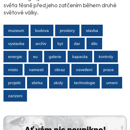
světa těsně před jeho zatčením během druhé
světové války.
muzeum
budova
prostory
stavba
vystavba
archiv
byt
dar
dilo
energie
eu
galerie
kapacita
kontroly
misto
namesti
obraz
osvetleni
prace
projekt
sbirka
skoly
technologie
umeni
zarizeni
Ať vám nic neunikne!