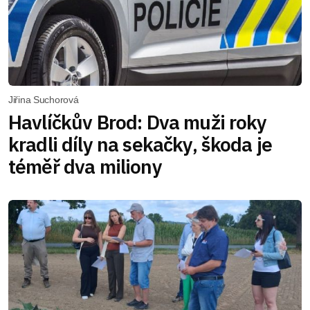
Jiřina Suchorová
Havlíčkův Brod: Dva muži roky
kradli díly na sekačky, škoda je
téměř dva miliony