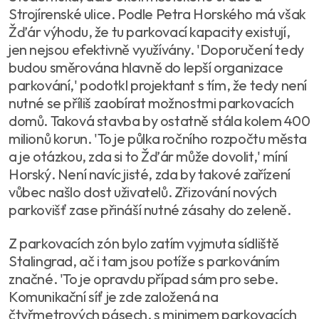
Strojírenské ulice. Podle Petra Horského má však
Žďár výhodu, že tu parkovací kapacity existují,
jen nejsou efektivně využívány. 'Doporučení tedy
budou směrována hlavně do lepší organizace
parkování,' podotkl projektant s tím, že tedy není
nutné se příliš zaobírat možnostmi parkovacích
domů. Taková stavba by ostatně stála kolem 400
milionů korun. 'To je půlka ročního rozpočtu města
a je otázkou, zda si to Žďár může dovolit,' míní
Horský. Není navíc jisté, zda by takové zařízení
vůbec našlo dost uživatelů. Zřizování nových
parkovišť zase přináší nutné zásahy do zeleně.
Z parkovacích zón bylo zatím vyjmuta sídliště
Stalingrad, ač i tam jsou potíže s parkováním
značné. 'To je opravdu případ sám pro sebe.
Komunikační síť je zde založená na
čtyřmetrových pásech, s minimem parkovacích