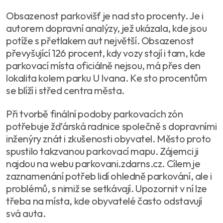
Obsazenost parkovišť je nad sto procenty. Je i
autorem dopravní analýzy, jež ukázala, kde jsou
potíže s přetlakem aut největší. Obsazenost
převyšující 126 procent, kdy vozy stojí i tam, kde
parkovací místa oficiálně nejsou, má přes den
lokalita kolem parku U Ivana. Ke sto procentům
se blíží i střed centra města.
Při tvorbě finální podoby parkovacích zón
potřebuje žďárská radnice společně s dopravními
inženýry znát i zkušenosti obyvatel. Město proto
spustilo takzvanou parkovací mapu. Zájemci ji
najdou na webu parkovani.zdarns.cz. Cílem je
zaznamenání potřeb lidí ohledně parkování, ale i
problémů, s nimiž se setkávají. Upozornit v ní lze
třeba na místa, kde obyvatelé často odstavují
svá auta.