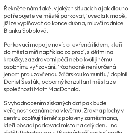
Řekněte nám také, v jakých situacích a jak dlouho
potřebujete ve městě parkovat,' uvedla k mapě,
již lze vyplňovat do konce dubna, mluvčí radnice
Blanka Sobolová.
Parkovací mapa je navíc otevřená i lidem, kteří
do města míří například za prací, s dětmi na
kroužky, za zdravotní péčí nebo kvůli jinému
osobnímu vyřizování. 'Rozhodně není určená
jenom pro uzavřenou žďárskou komunitu,' doplnil
Daniel Šesták, odborný konzultant města ze
společnosti Mott MacDonald.
S vyhodnocením získaných dat pak bude
veřejnost seznámena v květnu. Zrovna plochy v
centru zaplňují téměř z poloviny zaměstnanci,
kteří obsadí parkovací místo na celý den. I na
sídlišti Palachova a v Přednádraží parkují podle