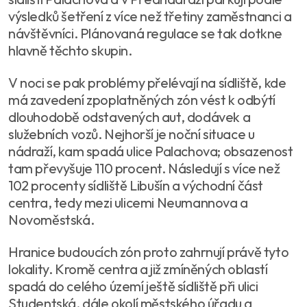
výsledků šetření z více než třetiny zaměstnanci a
návštěvníci. Plánovaná regulace se tak dotkne
hlavně těchto skupin.
V noci se pak problémy přelévají na sídliště, kde
má zavedení zpoplatněných zón vést k odbýtí
dlouhodobě odstavených aut, dodávek a
služebních vozů. Nejhorší je noční situace u
nádraží, kam spadá ulice Palachova; obsazenost
tam převyšuje 110 procent. Následují s více než
102 procenty sídliště Libušín a východní část
centra, tedy mezi ulicemi Neumannova a
Novoměstská.
Hranice budoucích zón proto zahrnují právě tyto
lokality. Kromě centra a již zmíněných oblastí
spadá do celého území ještě sídliště při ulici
Studentská, dále okolí městského úřadu a