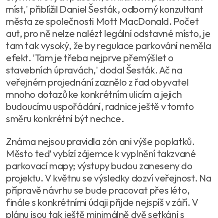
míst,' přiblížil Daniel Šesták, odborný konzultant
města ze společnosti Mott MacDonald. Počet
aut, pro ně nelze nalézt legální odstavné místo, je
tam tak vysoký, že by regulace parkování neměla
efekt. 'Tam je třeba nejprve přemýšlet o
stavebních úpravách,' dodal Šesták. Ač na
veřejném projednání zaznělo z řad obyvatel
mnoho dotazů ke konkrétním ulicím a jejich
budoucímu uspořádání, radnice ještě v tomto
směru konkrétní být nechce.
Známa nejsou pravidla zón ani výše poplatků.
Město teď vybízí zájemce k vyplnění takzvané
parkovací mapy; výstupy budou zaneseny do
projektu. V květnu se výsledky dozví veřejnost. Na
přípravě návrhu se bude pracovat přes léto,
finále s konkrétními údaji přijde nejspíš v září. V
plánu jsou tak ještě minimálně dvě setkání s