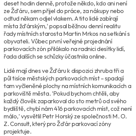
deset hodin denně, protože někdo, kdo ani není
ze Žďáru, sem přijel do práce, za nákupy nebo
odtud někam odjel vlakem. A tito lidé zabírají
místa žďárským,' popsal běžnou denní realitu
řady místních starosta Martin Mrkos na setkání s
obyvateli. Vůbec první veřejné projednání
parkovacích zón přilákalo na radnici desítky lidí,
řada dalších se schůzky účastnila online.
Lidé mají dnes ve Žďáru k dispozici zhruba tři a
půl tisíce městských parkovacích míst – spadají
tam vyčleněné plochy na místních komunikacích a
parkoviště města. 'Pokud bychom chtěli, aby
každý člověk zaparkoval do sto metrů od svého
bydliště, chybí nám 416 parkovacích míst, což není
málo,' vysvětlil Petr Horský ze společnosti M. O.
Z. Consult, který pro Žďár parkovací zóny
projektuje.