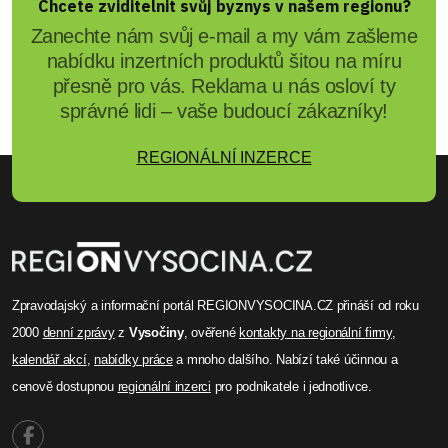
Chcete zviditelnit svůj byznys v našem regionu?
Zanechte nám svůj e-mail a my vám zašleme
nabídku inzertních produktů šitou na míru
přesně pro vás. Reklama u nás osloví ty
správné lidi – vaše budoucí zákazníky!
REGIONÁLNÍ INZERCE
Zpravodajský a informační portál REGIONVYSOCINA.CZ přináší od roku
2000
denní zprávy
z
Vysočiny
, ověřené
kontakty na regionální firmy
,
kalendář akcí
,
nabídky práce
a mnoho dalšího. Nabízí také účinnou a
cenově dostupnou
regionální inzerci
pro podnikatele i jednotlivce.