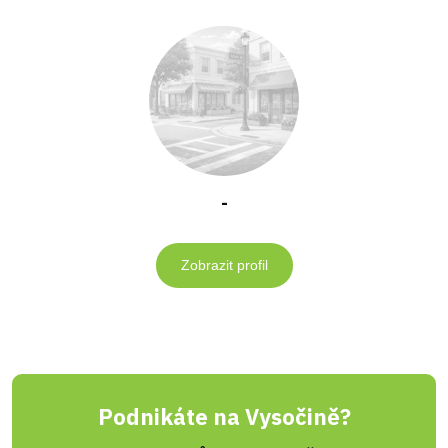
-
Zobrazit profil
Podnikáte na Vysočině?