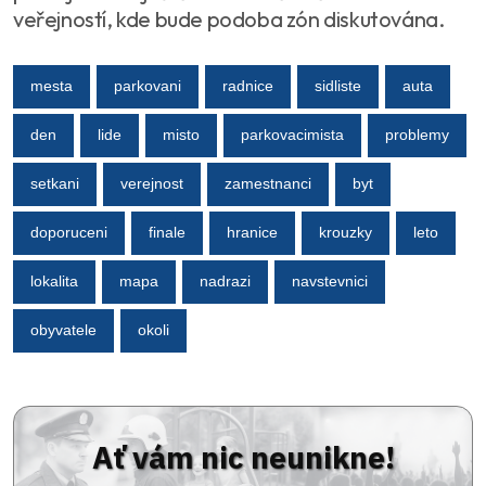
veřejností, kde bude podoba zón diskutována.
mesta
parkovani
radnice
sidliste
auta
den
lide
misto
parkovacimista
problemy
setkani
verejnost
zamestnanci
byt
doporuceni
finale
hranice
krouzky
leto
lokalita
mapa
nadrazi
navstevnici
obyvatele
okoli
Ať vám nic neunikne!