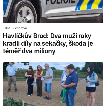
Jiřina Suchorová
Havlíčkův Brod: Dva muži roky
kradli díly na sekačky, škoda je
téměř dva miliony