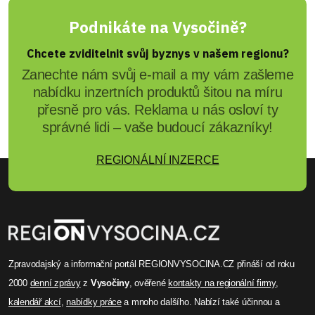
Podnikáte na Vysočině?
Chcete zviditelnit svůj byznys v našem regionu?
Zanechte nám svůj e-mail a my vám zašleme
nabídku inzertních produktů šitou na míru
přesně pro vás. Reklama u nás osloví ty
správné lidi – vaše budoucí zákazníky!
REGIONÁLNÍ INZERCE
Zpravodajský a informační portál REGIONVYSOCINA.CZ přináší od roku
2000
denní zprávy
z
Vysočiny
, ověřené
kontakty na regionální firmy
,
kalendář akcí
,
nabídky práce
a mnoho dalšího. Nabízí také účinnou a