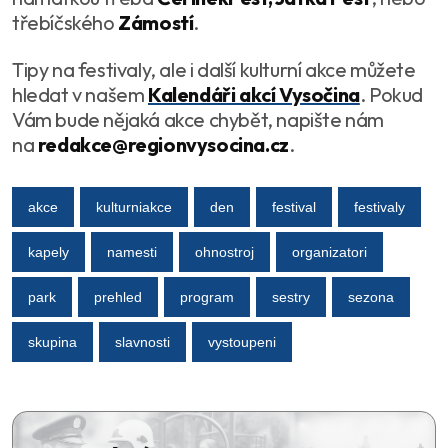
třebíčského
Zámostí
.
Tipy na festivaly, ale i další kulturní akce můžete
hledat v našem
Kalendáři akcí Vysočina
. Pokud
Vám bude nějaká akce chybět, napište nám
na
redakce@regionvysocina.cz
.
akce
kulturniakce
den
festival
festivaly
kapely
namesti
ohnostroj
organizatori
park
prehled
program
sestry
sezona
skupina
slavnosti
vystoupeni