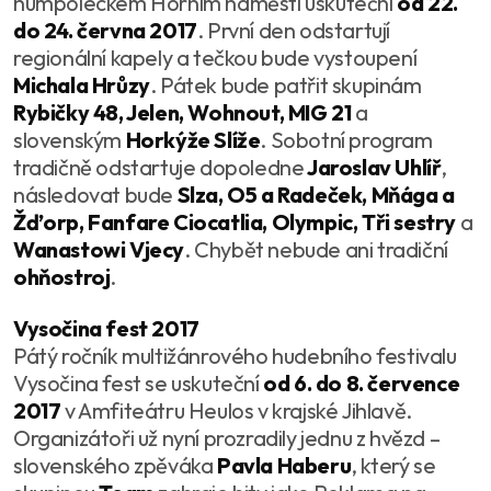
humpoleckém Horním náměstí uskuteční
od 22.
do 24. června 2017
. První den odstartují
regionální kapely a tečkou bude vystoupení
Michala Hrůzy
. Pátek bude patřit skupinám
Rybičky 48, Jelen, Wohnout, MIG 21
a
slovenským
Horkýže Slíže
. Sobotní program
tradičně odstartuje dopoledne
Jaroslav Uhlíř
,
následovat bude
Slza, O5 a Radeček, Mňága a
Žďorp, Fanfare Ciocatlia, Olympic, Tři sestry
a
Wanastowi Vjecy
. Chybět nebude ani tradiční
ohňostroj
.
Vysočina fest 2017
Pátý ročník multižánrového hudebního festivalu
Vysočina fest se uskuteční
od 6. do 8. července
2017
v Amfiteátru Heulos v krajské Jihlavě.
Organizátoři už nyní prozradily jednu z hvězd –
slovenského zpěváka
Pavla Haberu
, který se