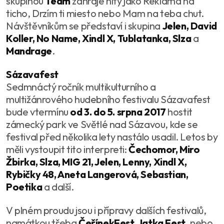
skupinou
Team
zahraje hity jako Reklama na
ticho, Drzím ti miesto nebo Mam na teba chut.
Návštěvníkům se představí i skupina
Jelen, David
Koller, No Name, Xindl X, Tublatanka, Slza
a
Mandrage
.
Sázavafest
Sedmnáctý ročník multikulturního a
multižánrového hudebního festivalu Sázavafest
bude vtermínu
od 3. do 5. srpna 2017
hostit
zámecký park ve Světlé nad Sázavou, kde se
festival před několika lety nastálo usadil. Letos by
měli vystoupit tito interpreti:
Čechomor, Miro
Žbirka, Slza, MIG 21, Jelen, Lenny, Xindl X,
Rybičky 48, Aneta Langerová, Sebastian,
Poetika
a další.
V plném proudu jsou i přípravy dalších festivalů,
namátkou třeba
ČeřínekFest, Jatka Fest
, nebo