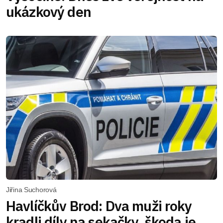
ukázkový den
Jiřina Suchorová
Havlíčkův Brod: Dva muži roky
kradli díly na sekačky, škoda je