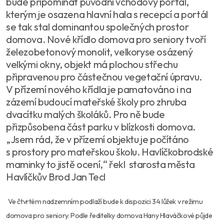
bude připomínat původní vchodový portál,
kterým je osazena hlavní hala s recepcí a portál
se tak stal dominantou společných prostor
domova. Nové křídlo domova pro seniory tvoří
železobetonový monolit, velkoryse osázený
velkými okny, objekt má plochou střechu
připravenou pro částečnou vegetační úpravu.
V přízemí nového křídla je pamatováno i na
zázemí budoucí mateřské školy pro zhruba
dvacítku malých školáků. Pro ně bude
přizpůsobena část parku v blízkosti domova.
„Jsem rád, že v přízemí objektu je počítáno
s prostory pro mateřskou školu. Havlíčkobrodské
maminky to jistě ocení,“ řekl starosta města
Havlíčkův Brod Jan Tecl
Ve čtvrtém nadzemním podlaží bude k dispozici 34 lůžek v režimu
domova pro seniory. Podle ředitelky domova Hany Hlaváčkové půjde