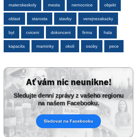
materskeskoly
mesta
nemocnice
objekt
oblast
starosta
stavby
verejnezakazky
byt
cviceni
dokonceni
firma
hala
kapacita
maminky
okoli
osoby
pece
Ať vám nic neunikne!
Sledujte denní zprávy z vašeho regionu
na našem Facebooku.
Sledovat na Facebooku