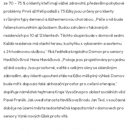
ze 70 – 75 % o klienty, kteří mají vážné zdravotní, především pohybové
problémy. První až třetí podlaží s 75 lůžky jsou určeny pro klienty
s různými typy demencí a Alzheimerovou chorobou. „Péče o ně bude
řešena komunitním způsobem. Budou sdruženi v takzvaných
rezidencích po 10 až 12 klientech. Těchto skupin bude v domově sedm.
Každá rezidence má vlastní terasu, kuchyňku s vybavením a sesternu
s 24 hodinovou službou,“ říká ředitelka krajského Domov pro seniory
Havlíčkův Brod Hana Hlaváčková. „Pokoje jsou projektovány pro jednu
až dvě osoby. Jsou prostorné, světlé s velkými okny se skleněným
zábradlím, aby i klienti upoutaní stále na lůžko měli plný výhled. Domov
bude mít k dispozici také aktivizační prostor pro cvičení a terapie,“
doplňuje náměstek hejtmana Kraje Vysočina pro oblast sociálních věcí
Pavel Franěk. Jak uvedl starosta Havlíčkova Brodu Jan Tecl, v současné
době je na území města nedostatečná kapacita míst v domovech pro
seniory. Vznik nových lůžek proto vítá.