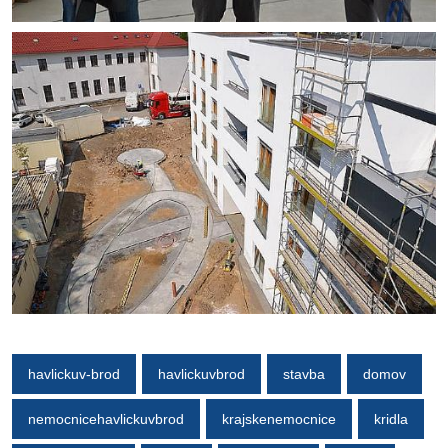
havlickuv-brod
havlickuvbrod
stavba
domov
nemocnicehavlickuvbrod
krajskenemocnice
kridla