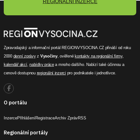
REGIONÁLNÍ INZERCE
Zpravodajský a informační portál REGIONVYSOCINA.CZ přináší od roku
2000
denní zprávy
z
Vysočiny
, ověřené
kontakty na regionální firmy
,
kalendář akcí
,
nabídky práce
a mnoho dalšího. Nabízí také účinnou a
cenově dostupnou
regionální inzerci
pro podnikatele i jednotlivce.
O portálu
Inzerce
Přihlášení
Registrace
Archiv Zpráv
RSS
Regionální portály