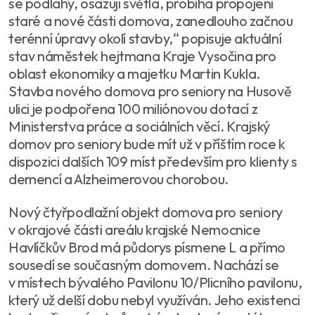
se podlahy, osazují světla, probíhá propojení
staré a nové části domova, zanedlouho začnou
terénní úpravy okolí stavby,“ popisuje aktuální
stav náměstek hejtmana Kraje Vysočina pro
oblast ekonomiky a majetku Martin Kukla.
Stavba nového domova pro seniory na Husově
ulici je podpořena 100 miliónovou dotací z
Ministerstva práce a sociálních věcí. Krajský
domov pro seniory bude mít už v příštím roce k
dispozici dalších 109 míst především pro klienty s
demencí a Alzheimerovou chorobou.
Nový čtyřpodlažní objekt domova pro seniory
v okrajové části areálu krajské Nemocnice
Havlíčkův Brod má půdorys písmene L a přímo
sousedí se současným domovem. Nachází se
v místech bývalého Pavilonu 10/Plicního pavilonu,
který už delší dobu nebyl využíván. Jeho existenci