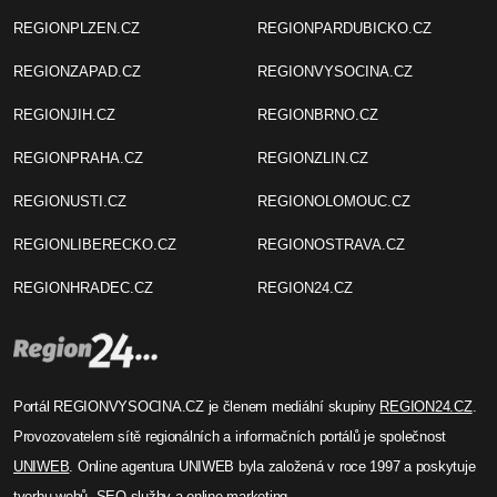
REGIONPLZEN.CZ
REGIONPARDUBICKO.CZ
REGIONZAPAD.CZ
REGIONVYSOCINA.CZ
REGIONJIH.CZ
REGIONBRNO.CZ
REGIONPRAHA.CZ
REGIONZLIN.CZ
REGIONUSTI.CZ
REGIONOLOMOUC.CZ
REGIONLIBERECKO.CZ
REGIONOSTRAVA.CZ
REGIONHRADEC.CZ
REGION24.CZ
Portál REGIONVYSOCINA.CZ je členem mediální skupiny
REGION24.CZ
.
Provozovatelem sítě regionálních a informačních portálů je společnost
UNIWEB
. Online agentura UNIWEB byla založená v roce 1997 a poskytuje
tvorbu webů, SEO služby a online marketing.