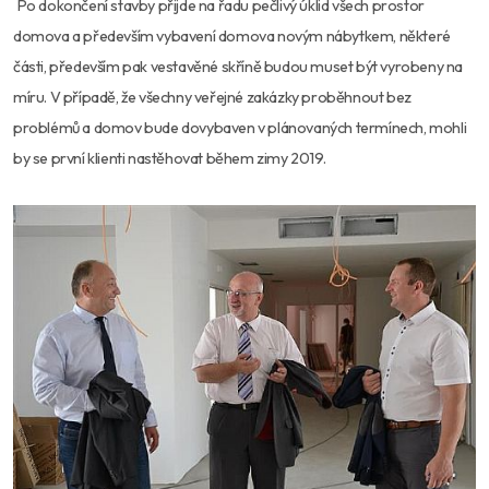
Po dokončení stavby přijde na řadu pečlivý úklid všech prostor
domova a především vybavení domova novým nábytkem, některé
části, především pak vestavěné skříně budou muset být vyrobeny na
míru. V případě, že všechny veřejné zakázky proběhnout bez
problémů a domov bude dovybaven v plánovaných termínech, mohli
by se první klienti nastěhovat během zimy 2019.