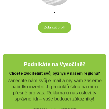
-
Zobrazit profil
Podnikáte na Vysočině?
Chcete zviditelnit svůj byznys v našem regionu?
Zanechte nám svůj e-mail a my vám zašleme
nabídku inzertních produktů šitou na míru
přesně pro vás. Reklama u nás osloví ty
správné lidi – vaše budoucí zákazníky!