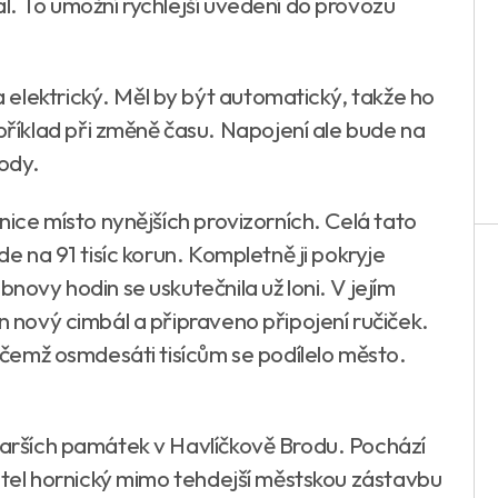
al. To umožní rychlejší uvedení do provozu
elektrický. Měl by být automatický, takže ho
íklad při změně času. Napojení ale bude na
ody.
enice místo nynějších provizorních. Celá tato
de na 91 tisíc korun. Kompletně ji pokryje
bnovy hodin se uskutečnila už loni. V jejím
án nový cimbál a připraveno připojení ručiček.
řičemž osmdesáti tisícům se podílelo město.
starších památek v Havlíčkově Brodu. Pochází
kostel hornický mimo tehdejší městskou zástavbu