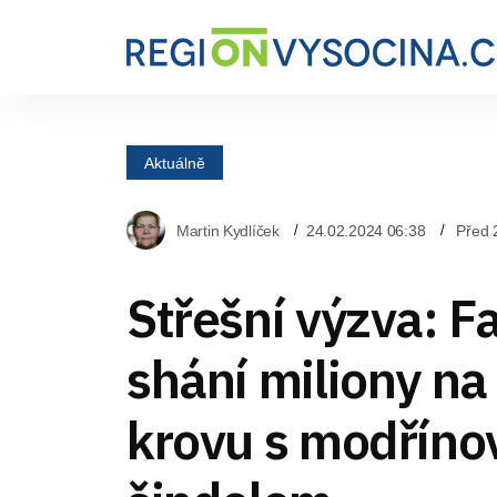
Aktuálně
Martin Kydlíček
24.02.2024 06:38
Před 
Střešní výzva: F
shání miliony n
krovu s modřín