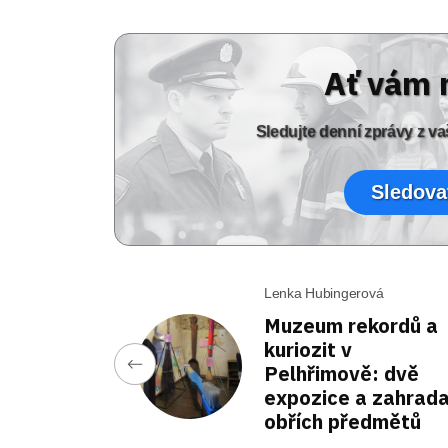
Ať vám 
Sledujte denní zprávy z 
Sledova
Lenka Hubingerová
Muzeum rekordů a
kuriozit v
Pelhřimově: dvě
expozice a zahrad
obřích předmětů