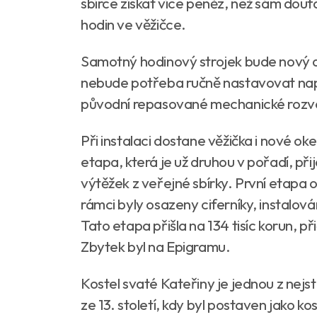
sbírce získat více peněz, než sám douf
hodin ve věžičce.
Samotný hodinový strojek bude nový a 
nebude potřeba ručně nastavovat např
původní repasované mechanické rozv
Při instalaci dostane věžička i nové ok
etapa, která je už druhou v pořadí, přij
výtěžek z veřejné sbírky. První etapa o
rámci byly osazeny ciferníky, instalov
Tato etapa přišla na 134 tisíc korun, p
Zbytek byl na Epigramu.
Kostel svaté Kateřiny je jednou z nej
ze 13. století, kdy byl postaven jako 