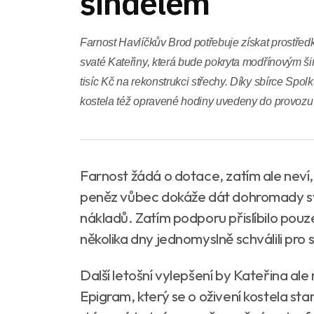
šindelem
Farnost Havlíčkův Brod potřebuje získat prostřed
svaté Kateřiny, která bude pokryta modřínovým ši
tisíc Kč na rekonstrukci střechy. Díky sbírce Sp
kostela též opravené hodiny uvedeny do provozu 
Farnost žádá o dotace, zatím ale neví, 
peněz vůbec dokáže dát dohromady svůj
nákladů. Zatím podporu přislíbilo pou
několika dny jednomyslně schválili pro 
Další letošní vylepšení by Kateřina al
Epigram, který se o oživení kostela st