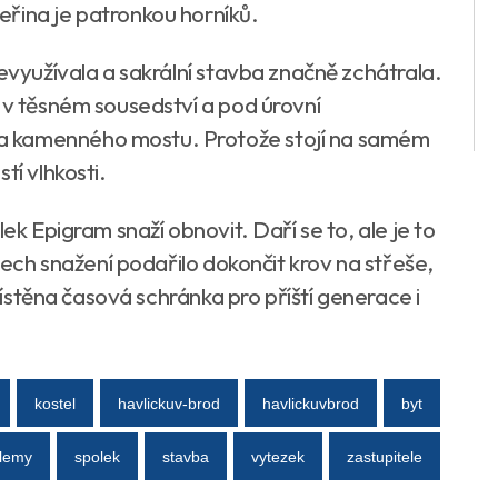
řina je patronkou horníků.
nevyužívala a sakrální stavba značně zchátrala.
 v těsném sousedství a pod úrovní
a kamenného mostu. Protože stojí na samém
tí vlhkosti.
ek Epigram snaží obnovit. Daří se to, ale je to
etech snažení podařilo dokončit krov na střeše,
umístěna časová schránka pro příští generace i
kostel
havlickuv-brod
havlickuvbrod
byt
lemy
spolek
stavba
vytezek
zastupitele