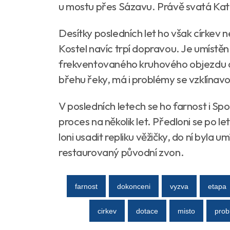
u mostu přes Sázavu. Právě svatá Kate
Desítky posledních let ho však církev 
Kostel navíc trpí dopravou. Je umístěn
frekventovaného kruhového objezdu 
břehu řeky, má i problémy se vzklínavos
V posledních letech se ho farnost i Spol
proces na několik let. Předloni se po l
loni usadit repliku věžičky, do ní byla 
restaurovaný původní zvon.
farnost
dokonceni
vyzva
etapa
cirkev
dotace
misto
prob