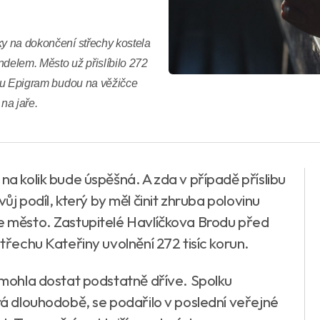
ky na dokončení střechy kostela
ndelem. Město už přislíbilo 272
olku Epigram budou na věžičce
na jaře.
na kolik bude úspěšná. A zda v případě příslibu
 podíl, který by měl činit zhruba polovinu
ze město. Zastupitelé Havlíčkova Brodu před
střechu Kateřiny uvolnění 272 tisíc korun.
e mohla dostat podstatně dříve. Spolku
ará dlouhodobě, se podařilo v poslední veřejné