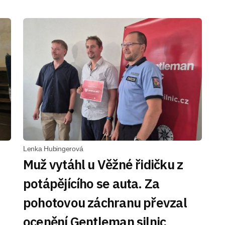
Lenka Hubingerová
Muž vytáhl u Věžné řidičku z
potápějícího se auta. Za
pohotovou záchranu převzal
ocenění Gentleman silnic