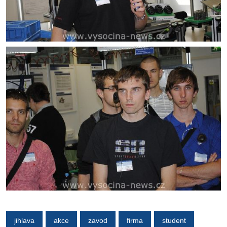
jihlava
akce
zavod
firma
student