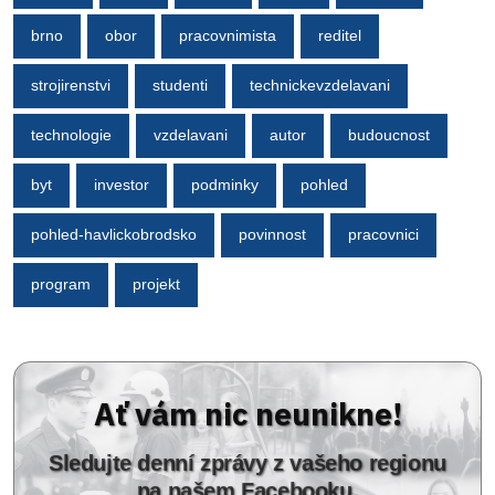
brno
obor
pracovnimista
reditel
strojirenstvi
studenti
technickevzdelavani
technologie
vzdelavani
autor
budoucnost
byt
investor
podminky
pohled
pohled-havlickobrodsko
povinnost
pracovnici
program
projekt
Ať vám nic neunikne!
Sledujte denní zprávy z vašeho regionu
na našem Facebooku.