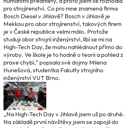
humanitní předměty, a proto jsem se rozhodla
pro strojírenství. Co pro mne znamená firma
Bosch Diesel v Jihlavě? Bosch v Jihlavě je
Mekkou pro obor strojírenství, takových firem
je v České republice velmi málo. Protože
studuji obor strojní inženýrství, líbí se mi na
High-Tech Day, že mohu nahlédnout přímo do
výroby. Ve škole je to hodně o teorii a pohled z
praxe chybí,“ popsala své dojmy Milena
Hunešová, studentka Fakulty strojního
inženýrství VUT Brno.
„Na High-Tech Day v Jihlavě jsem už po druhé.
Na základě první návštěvy jsem se zapojil do