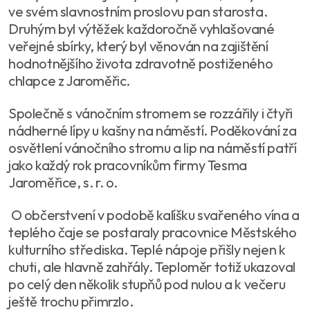
ve svém slavnostním proslovu pan starosta.
Druhým byl výtěžek každoročně vyhlašované
veřejné sbírky, který byl věnován na zajištění
hodnotnějšího života zdravotně postiženého
chlapce z Jaroměřic.
Společně s vánočním stromem se rozzářily i čtyři
nádherné lípy u kašny na náměstí. Poděkování za
osvětlení vánočního stromu a lip na náměstí patří
jako každý rok pracovníkům firmy Tesma
Jaroměřice, s. r. o.
O občerstvení v podobě kalíšku svařeného vína a
teplého čaje se postaraly pracovnice Městského
kulturního střediska. Teplé nápoje přišly nejen k
chuti, ale hlavně zahřály. Teploměr totiž ukazoval
po celý den několik stupňů pod nulou a k večeru
ještě trochu přimrzlo.