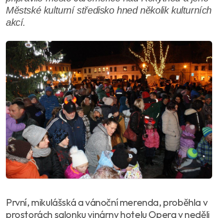
Městské kulturní středisko hned několik kulturních
akcí.
První, mikulášská a vánoční merenda, proběhla v
prostorách salonku vinárny hotelu Opera v neděli