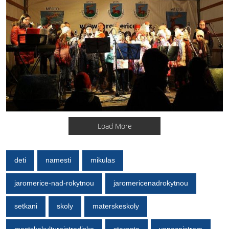
Load More
deti
namesti
mikulas
jaromerice-nad-rokytnou
jaromericenadrokytnou
setkani
skoly
materskeskoly