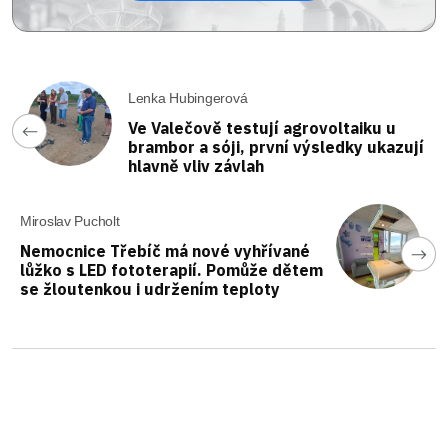
Lenka Hubingerová
Ve Valečově testují agrovoltaiku u
brambor a sóji, první výsledky ukazují
hlavně vliv závlah
Miroslav Pucholt
Nemocnice Třebíč má nové vyhřívané
lůžko s LED fototerapií. Pomůže dětem
se žloutenkou i udržením teploty