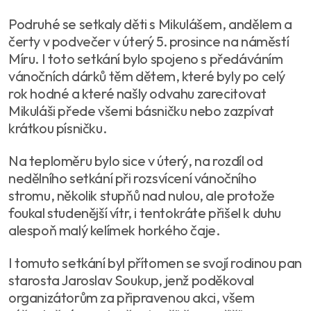
Podruhé se setkaly děti s Mikulášem, andělem a
čerty v podvečer v úterý 5. prosince na náměstí
Míru. I toto setkání bylo spojeno s předáváním
vánočních dárků těm dětem, které byly po celý
rok hodné a které našly odvahu zarecitovat
Mikuláši přede všemi básničku nebo zazpívat
krátkou písničku.
Na teploměru bylo sice v úterý, na rozdíl od
nedělního setkání při rozsvícení vánočního
stromu, několik stupňů nad nulou, ale protože
foukal studenější vítr, i tentokráte přišel k duhu
alespoň malý kelímek horkého čaje.
I tomuto setkání byl přítomen se svojí rodinou pan
starosta Jaroslav Soukup, jenž poděkoval
organizátorům za připravenou akci, všem