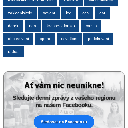
mestskekulturnistredisko
starosta
vanocnistrom
zakladniskoly
advent
byt
cas
dar
darek
den
krasne-zdarsko
mesta
obcerstveni
opera
osvetleni
podekovani
radost
Ať vám nic neunikne!
Sledujte denní zprávy z vašeho regionu
na našem Facebooku.
Sledovat na Facebooku