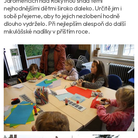
Jaroměřicích nad Rokytnou snad těmi
nejhodnějšími dětmi široko daleko. Určitě jim i
sobě přejeme, aby to jejich nezlobení hodně
dlouho vydrželo. Při nejlepším alespoň do další
mikulášské nadílky v příštím roce.