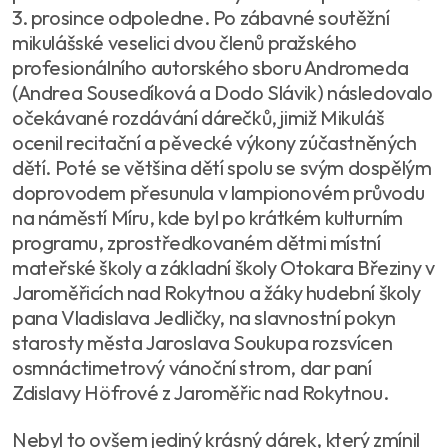
3. prosince odpoledne. Po zábavné soutěžní
mikulášské veselici dvou členů pražského
profesionálního autorského sboru Andromeda
(Andrea Sousedíková a Dodo Slávik) následovalo
očekávané rozdávání dárečků, jimiž Mikuláš
ocenil recitační a pěvecké výkony zúčastněných
dětí. Poté se většina dětí spolu se svým dospělým
doprovodem přesunula v lampionovém průvodu
na náměstí Míru, kde byl po krátkém kulturním
programu, zprostředkovaném dětmi místní
mateřské školy a základní školy Otokara Březiny v
Jaroměřicích nad Rokytnou a žáky hudební školy
pana Vladislava Jedličky, na slavnostní pokyn
starosty města Jaroslava Soukupa rozsvícen
osmnáctimetrový vánoční strom, dar paní
Zdislavy Höfrové z Jaroměřic nad Rokytnou.
Nebyl to ovšem jediný krásný dárek, který zmínil