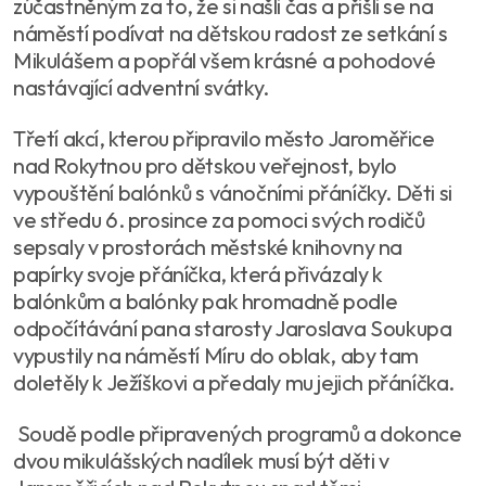
zúčastněným za to, že si našli čas a přišli se na
náměstí podívat na dětskou radost ze setkání s
Mikulášem a popřál všem krásné a pohodové
nastávající adventní svátky.
Třetí akcí, kterou připravilo město Jaroměřice
nad Rokytnou pro dětskou veřejnost, bylo
vypouštění balónků s vánočními přáníčky. Děti si
ve středu 6. prosince za pomoci svých rodičů
sepsaly v prostorách městské knihovny na
papírky svoje přáníčka, která přivázaly k
balónkům a balónky pak hromadně podle
odpočítávání pana starosty Jaroslava Soukupa
vypustily na náměstí Míru do oblak, aby tam
doletěly k Ježíškovi a předaly mu jejich přáníčka.
Soudě podle připravených programů a dokonce
dvou mikulášských nadílek musí být děti v