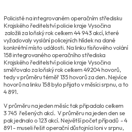
Policisté na integrovaném operačním středisku
Krajského ředitelství policie kraje Vysočina
založili za loňský rok celkem 44 943 akcí, které
vyžadovaly vyslání policejních hlídek na dané
konkrétní místo události. Na linku tísňového volání
158 integrovaného operačního střediska
Krajského ředitelství policie kraje Vysočina
směřovalo za loňský rok celkem 49204 hovorů,
tedy v průměru téměř 135 hovorů za den. Nejvíce
hovorů na linku 158 bylo přijato v měsíci srpnu, a to
4 891.
V průměru na jeden měsíc tak připadalo celkem
3 745 řešených akcí. V průměru na jeden den se
pak jednalo o 123 akcí. Největší počet případů - 4
891 - museli řešit operační důstojníci loni v srpnu,