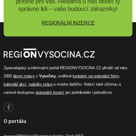
přesně pro vás. Reklama u nás osloví ty
správné lidi – vaše budoucí zákazníky!
REGIONÁLNÍ INZERCE
Zpravodajský a informační portál REGIONVYSOCINA.CZ přináší od roku
2000
denní zprávy
z
Vysočiny
, ověřené
kontakty na regionální firmy
,
kalendář akcí
,
nabídky práce
a mnoho dalšího. Nabízí také účinnou a
cenově dostupnou
regionální inzerci
pro podnikatele i jednotlivce.
O portálu