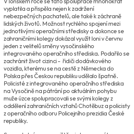
V loňském roce se tato spolupráce mnohokrát
vyplatila a přispěla nejen k zadržení
nebezpečných pachatelů, ale také k záchraně
lidských životů. Možnost rychlého spojení mezi
jednotlivými operačními středisky a dokonce se
zahraničními kolegy dokázal využít loni v červnu
jeden z velitelů směny vysočinského
integrovaného operačního střediska. Podařilo se
zachránit život cizinci - řidiči dodávkového
vozidla, kterému se na cestě z Německa do
Polska přes Českou republiku udělalo špatně.
Policisté z integrovaného operačního střediska
na Vysočině na pátrání po aktuálním pohybu
muže úzce spolupracovali se svými kolegy z
oddělení zahraničních vztahů Chotěbuz a policisty
z operačního odboru Policejního prezidia České
republiky.