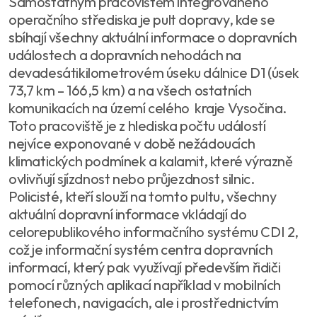
Samostatným pracovištěm integrovaného
operačního střediska je pult dopravy, kde se
sbíhají všechny aktuální informace o dopravních
událostech a dopravních nehodách na
devadesátikilometrovém úseku dálnice D1 (úsek
73,7 km – 166,5 km) a na všech ostatních
komunikacích na území celého kraje Vysočina.
Toto pracoviště je z hlediska počtu událostí
nejvíce exponované v době nežádoucích
klimatických podmínek a kalamit, které výrazně
ovlivňují sjízdnost nebo průjezdnost silnic.
Policisté, kteří slouží na tomto pultu, všechny
aktuální dopravní informace vkládají do
celorepublikového informačního systému CDI 2,
což je informační systém centra dopravních
informací, který pak využívají především řidiči
pomocí různých aplikací například v mobilních
telefonech, navigacích, ale i prostřednictvím