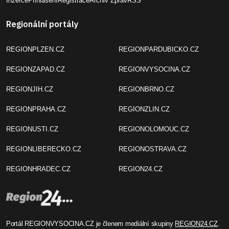
Inzerce
Přihlášení
Registrace
Archiv Zpráv
RSS
Regionální portály
REGIONPLZEN.CZ
REGIONPARDUBICKO.CZ
REGIONZAPAD.CZ
REGIONVYSOCINA.CZ
REGIONJIH.CZ
REGIONBRNO.CZ
REGIONPRAHA.CZ
REGIONZLIN.CZ
REGIONUSTI.CZ
REGIONOLOMOUC.CZ
REGIONLIBERECKO.CZ
REGIONOSTRAVA.CZ
REGIONHRADEC.CZ
REGION24.CZ
Portál REGIONVYSOCINA.CZ je členem mediální skupiny
REGION24.CZ
.