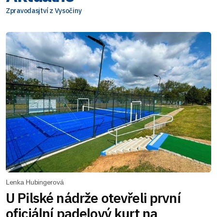
Zpravodasjtví z Vysočiny
Lenka Hubingerová
U Pilské nádrže otevřeli první
oficiální padelový kurt na