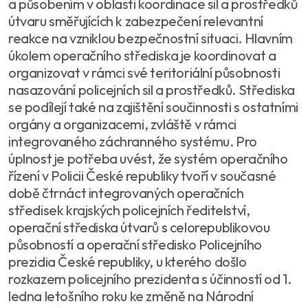
a působením v oblasti koordinace sil a prostředků
útvaru směřujících k zabezpečení relevantní
reakce na vzniklou bezpečnostní situaci. Hlavním
úkolem operačního střediska je koordinovat a
organizovat v rámci své teritoriální působnosti
nasazování policejních sil a prostředků. Střediska
se podílejí také na zajištění součinnosti s ostatními
orgány a organizacemi, zvláště v rámci
integrovaného záchranného systému. Pro
úplnost je potřeba uvést, že systém operačního
řízení v Policii České republiky tvoří v současné
době čtrnáct integrovaných operačních
středisek krajských policejních ředitelství,
operační střediska útvarů s celorepublikovou
působností a operační středisko Policejního
prezidia České republiky, u kterého došlo
rozkazem policejního prezidenta s účinností od 1.
ledna letošního roku ke změně na Národní