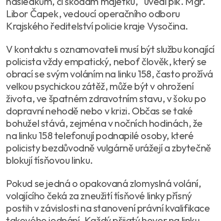
následkům, či škodám majetku,“ uvedl plk. Mgr.
Libor Čapek, vedoucí operačního odboru
Krajského ředitelství policie kraje Vysočina.
V kontaktu s oznamovateli musí být službu konající
policista vždy empatický, neboť člověk, který se
obrací se svým voláním na linku 158, často prožívá
velkou psychickou zátěž, může být v ohrožení
života, ve špatném zdravotním stavu, v šoku po
dopravní nehodě nebo v krizi. Občas se také
bohužel stává, zejména v nočních hodinách, že
na linku 158 telefonují podnapilé osoby, které
policisty bezdůvodně vulgárně urážejí a zbytečně
blokují tísňovou linku.
Pokud se jedná o opakovaná zlomyslná volání,
volajícího čeká za zneužití tísňové linky přísný
postih v závislosti na stanovení právní kvalifikace
takového jednání. Každý přijatý hovor na linku