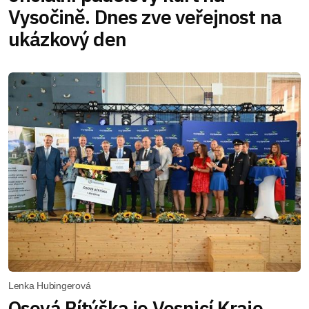
Vysočině. Dnes zve veřejnost na
ukázkový den
Lenka Hubingerová
Osová Bítýška je Vesnicí Kraje