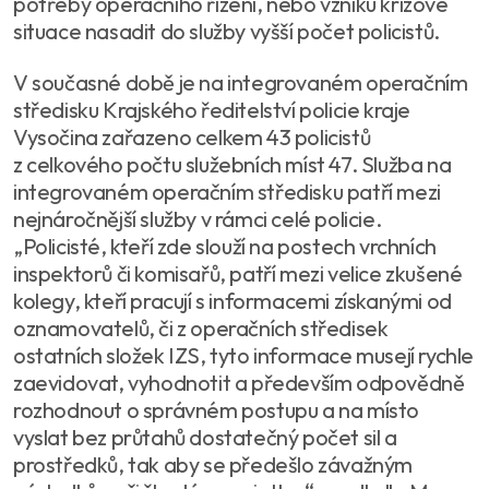
potřeby operačního řízení, nebo vzniku krizové
situace nasadit do služby vyšší počet policistů.
V současné době je na integrovaném operačním
středisku Krajského ředitelství policie kraje
Vysočina zařazeno celkem 43 policistů
z celkového počtu služebních míst 47. Služba na
integrovaném operačním středisku patří mezi
nejnáročnější služby v rámci celé policie.
„Policisté, kteří zde slouží na postech vrchních
inspektorů či komisařů, patří mezi velice zkušené
kolegy, kteří pracují s informacemi získanými od
oznamovatelů, či z operačních středisek
ostatních složek IZS, tyto informace musejí rychle
zaevidovat, vyhodnotit a především odpovědně
rozhodnout o správném postupu a na místo
vyslat bez průtahů dostatečný počet sil a
prostředků, tak aby se předešlo závažným