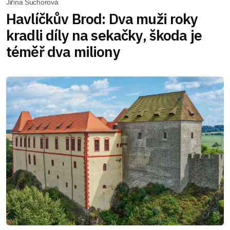
Jiřina Suchorová
Havlíčkův Brod: Dva muži roky
kradli díly na sekačky, škoda je
téměř dva miliony