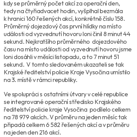
kdy se průměrný počet akcí za operační den,
tedy na čtyřiadvacet hodin, vyšplhal bezmála
k hranici 160 řešených akcí, konkrétně číslu 158.
Průměrný dojezdový čas první hlídky na místo
události od vyzvednutí hovoru loni činil 8 minut 44
sekund. Nejkratšího průměrného dojezdového
času na místo události od vyzvednutí hovoru jsme
loni dosáhli v měsíci listopadu, a to 7 minut 51
sekund. V tomto sledovaném ukazateli se tak
Krajské ředitelství policie Kraje Vysočina umístilo
na 3. místě v rámci republiky.
Ve spolupráci s ostatními útvary v celé republice
se integrované operační středisko Krajského
ředitelství policie kraje Vysočina podílelo celkem
na 78 979 akcích. V průměru na jeden měsíc tak
připadá celkem 6 582 řešených akcí a v průměru
na jeden den 216 akcí.