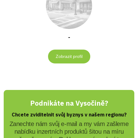
-
Zobrazit profil
Podnikáte na Vysočině?
Chcete zviditelnit svůj byznys v našem regionu?
Zanechte nám svůj e-mail a my vám zašleme
nabídku inzertních produktů šitou na míru