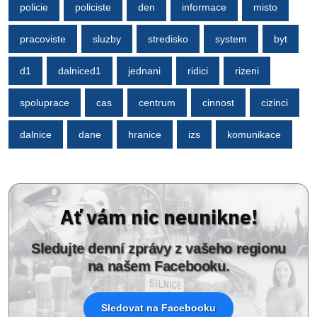
policie
policiste
den
informace
misto
pracoviste
sluzby
stredisko
system
byt
d1
dalniced1
jednani
ridici
rizeni
spoluprace
cas
centrum
cinnost
cizinci
dalnice
dane
hranice
izs
komunikace
Ať vám nic neunikne!
Sledujte denní zprávy z vašeho regionu
na našem Facebooku.
Sledovat na Facebooku