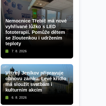
Nemocnice Třebíč má nové
vyhřívané lůžko s LED
fototerapií. Pomůže dětem
se žloutenkou i udržením
teploty
7. 8. 2026
Větrný Jeníkov připravuje
obnovu zámku. Levé křídlo
má sloužit svatbám i
kulturním akcím
6. 8. 2026