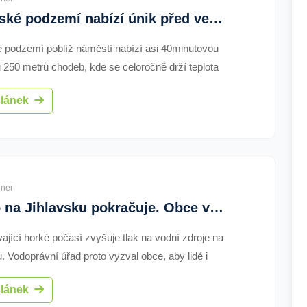
Jihlavské podzemí nabízí únik před vedrem. Nové panely přibližují historii města
é podzemí poblíž náměstí nabízí asi 40minutovou
u 250 metrů chodeb, kde se celoročně drží teplota
–14 °C. Na trase přibylo šest nových informačních
článek
ěnovaných Stříbrnému domu, dolování stříbra,
ctví a středověkému vodovodu s dřevěným
 Největší atrakcí zůstává svítící chodba,
ěná je však jen malá část z celého labyrintu
ného na zhruba 25 kilometrů.
ner
Sucho na Jihlavsku pokračuje. Obce vyzývají k šetření vodou, připravují se i na další vývoj
ající horké počasí zvyšuje tlak na vodní zdroje na
. Vodoprávní úřad proto vyzval obce, aby lidé i
ezili odběry povrchové i podzemní vody. Výzvy
článek
y například Cejle, Větrný Jeníkov nebo Stonařov.