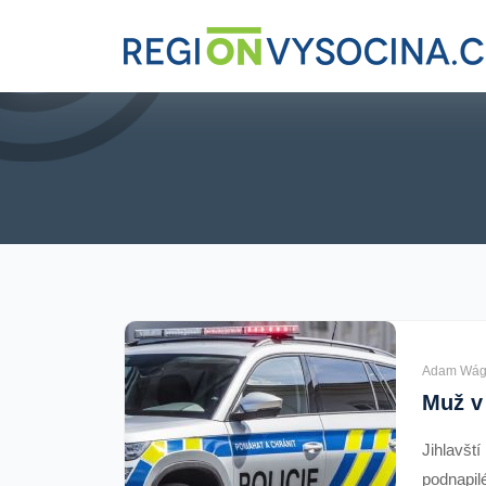
Adam Wág
Jihlavští
podnapil