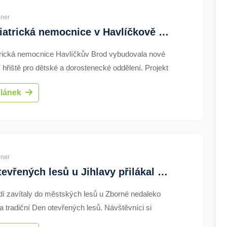
ner
Psychiatrická nemocnice v Havlíčkově Brodě otevřela nové hřiště pro dětské oddělení
rická nemocnice Havlíčkův Brod vybudovala nové
 hřiště pro dětské a dorostenecké oddělení. Projekt
ižně 6,5 milionu korun má podpořit volnočasové
článek
i terapeutické programy hospitalizovaných pacientů.
ner
Den otevřených lesů u Jihlavy přilákal stovky návštěvníků. Představil práci lesníků i život v přírodě
idí zavítaly do městských lesů u Zborné nedaleko
a tradiční Den otevřených lesů. Návštěvníci si
 lesnickou a hasičskou techniku, seznámili se s