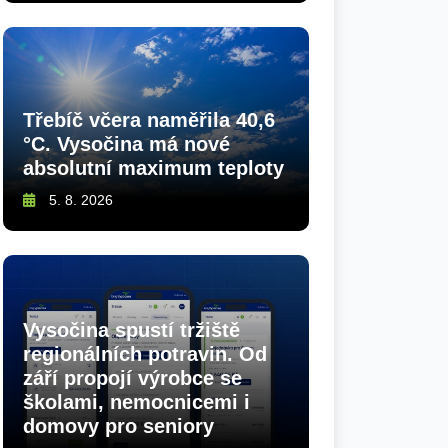
Třebíč včera naměřila 40,6
°C. Vysočina má nové
absolutní maximum teploty
5. 8. 2026
Vysočina spustí tržiště
regionálních potravin. Od
září propojí výrobce se
školami, nemocnicemi i
domovy pro seniory