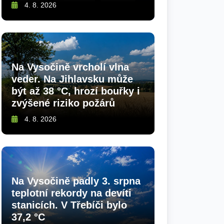
4. 8. 2026
Na Vysočině vrcholí vlna
veder. Na Jihlavsku může
být až 38 °C, hrozí bouřky i
zvýšené riziko požárů
4. 8. 2026
Na Vysočině padly 3. srpna
teplotní rekordy na devíti
stanicích. V Třebíči bylo
37,2 °C