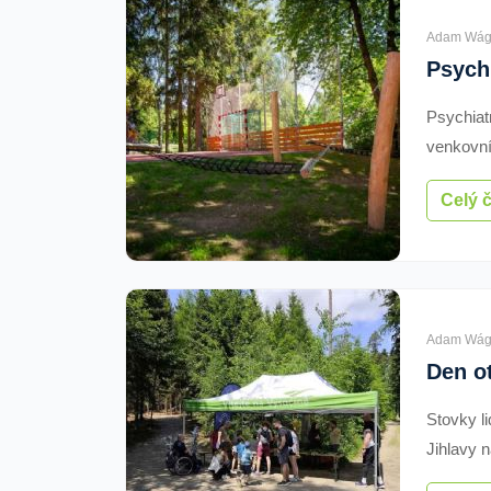
Adam Wág
Psychiat
venkovní
za přibl
Celý 
aktivity 
Adam Wág
Stovky l
Jihlavy n
prohlédli