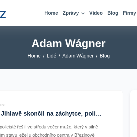
Home
Zprávy
Video
Blog
Firmy
Adam Wágner
Home
Lidé
Adam Wágner
Blog
ner
Muž v Jihlavě skončil na záchytce, policisté mu naměřili přes čtyři promile alkoholu
 policisté řešili ve středu večer muže, který v silně
ém stavu ležel u obchodního centra v Březinově